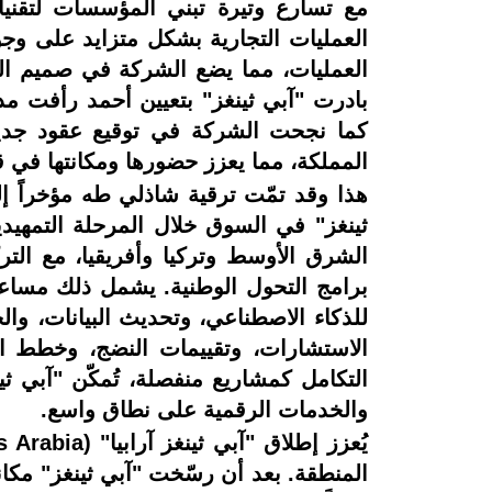
مع تسارع وتيرة تبني المؤسسات لتقنيا
العمليات التجارية بشكل متزايد على وجو
العمليات، مما يضع الشركة في صميم الت
بادرت "آبي ثينغز" بتعيين أحمد رأفت مدير
كما نجحت الشركة في توقيع عقود جديد
المملكة، مما يعزز حضورها ومكانتها في
هذا وقد تمّت ترقية شاذلي طه مؤخراً إ
ثينغز" في السوق خلال المرحلة التمهي
الشرق الأوسط وتركيا وأفريقيا، مع التر
برامج التحول الوطنية. يشمل ذلك مساعد
للذكاء الاصطناعي، وتحديث البيانات، والخ
الاستشارات، وتقييمات النضج، وخطط التن
التكامل كمشاريع منفصلة، تُمكّن "آبي ث
والخدمات الرقمية على نطاق واسع.
المنطقة. بعد أن رسّخت "آبي ثينغز" مكان