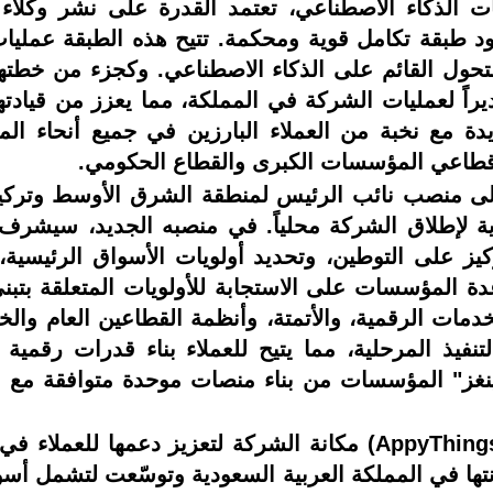
ت الذكاء الاصطناعي، تعتمد القدرة على نشر وكلاء
د طبقة تكامل قوية ومحكمة. تتيح هذه الطبقة عمليات
حول القائم على الذكاء الاصطناعي. وكجزء من خطتها 
اً لعمليات الشركة في المملكة، مما يعزز من قيادتها ال
ة مع نخبة من العملاء البارزين في جميع أنحاء ال
 قطاعي المؤسسات الكبرى والقطاع الحكومي.
لى منصب نائب الرئيس لمنطقة الشرق الأوسط وتركيا و
دية لإطلاق الشركة محلياً. في منصبه الجديد، سيش
كيز على التوطين، وتحديد أولويات الأسواق الرئيسية،
ة المؤسسات على الاستجابة للأولويات المتعلقة بتبني
دمات الرقمية، والأتمتة، وأنظمة القطاعين العام والخ
فيذ المرحلية، مما يتيح للعملاء بناء قدرات رقمية ط
ينغز" المؤسسات من بناء منصات موحدة متوافقة مع الذ
يُعزز إطلاق "آبي ثينغز آرابيا" (AppyThings Arabia) مكانة الشركة
تها في المملكة العربية السعودية وتوسّعت لتشمل أسواق