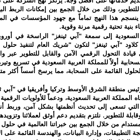
لتقديم خدماتها على أفضل وجه. يرتكز نهج الشركة على
للتطوير، وذلك من خلال الجمع بين إمكانات الربط البي
سجم هذا النهج تماماً مع جهود المؤسسات في الممل
ناء بنية تحتية رقمية مرنة وقوية.
 السعودية إلى سمعة "آبي ثينغز" الراسخة في أور
 قيادة التحول الرقمي الآمن والقابل للتطوير عبر و
ابية أولاً للمملكة العربية السعودية في تسريع وتير
للحلول القائمة على السحابة، مما يرسخ أسساً أكثر متا
س منطقة الشرق الأوسط وتركيا وأفريقيا في "آبي ثينغز"
التي تسعى إلى تحديث أنظمتها بشكل آمن، وربط أنظمته
بلة للتطوير. نلتزم بتقديم دعم أوثق لعملائنا وتزويدهم
ستدام من خلال الجمع بين خبراتنا العالمية في حلول
 التطبيقات، وإدارة البيانات، والهندسة القائمة على ا