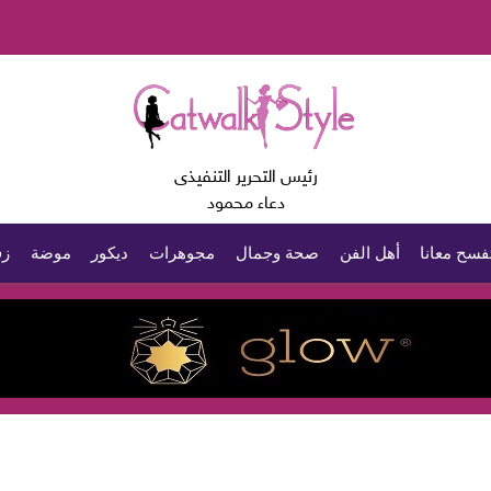
رئيس التحرير التنفيذى
دعاء محمود
فسح معانا
أهل الفن
صحة وجمال
مجوهرات
ديكور
موضة
زف