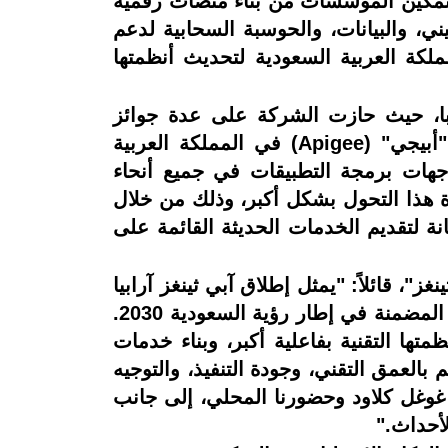
 تمكين المؤسسات من بناء منصات رقمية
ني، والبيانات، والحوسبة السحابية لدعم
كة العربية السعودية لتحديث أنظمتها
وبا، حيث حازت الشركة على عدة جوائز
مرموقة. في عام 2025، اختارت غوغل كلاود "آبي ثينغز" لتكون "شريك العام لتنفيذ حلول "أبيجي" (Apigee) في المملكة العربية
اجهات برمجة التطبيقات في جميع أنحاء
ة هذا التحول بشكل أكبر، وذلك من خلال
نة لتقديم الخدمات الحديثة القائمة على
، قائلاً: "يمثل إطلاق آبي ثينغز آرابيا
خطوة مهمة ضمن التزامنا طويل الأمد تجاه المملكة العربية السعودية، ودعماً للأولويات الرقمية المضمنة في إطار رؤية السعودية 2030.
ا التقنية بفاعلية أكبر، وبناء خدمات
 بالعمق التقني، وجودة التنفيذ، والتوجيه
 غوغل كلاود وحضورنا المحلي، إلى جانب
لأحداث."