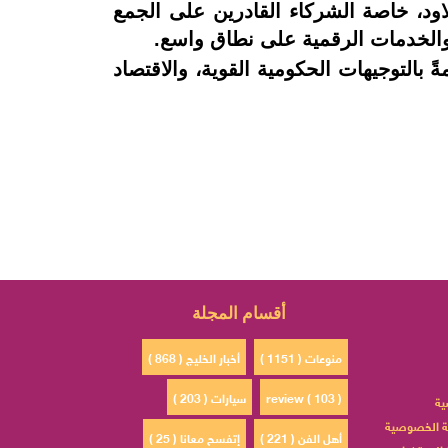
ود، خاصة الشركاء القادرين على الجمع
ات والخدمات الرقمية على نطاق واسع.
 بالتوجيهات الحكومية القوية، والاقتصاد
أقسام المجلة
منوعات ( 1151 )
أخبار الخليج ( 868 )
review ( 103 )
سيارات ( 203 )
ية
 الخصوصية
أهل الفن ( 221 )
إتفسح معانا ( 25 )