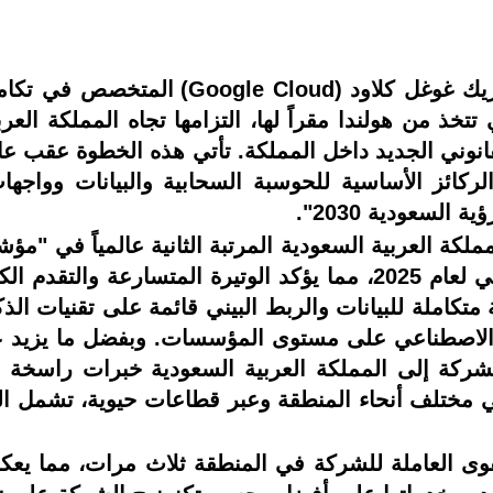
عززت "آبي ثينغز" (AppyThings)، شريك غو
تتخذ من هولندا مقراً لها، التزامها تجاه المملكة الع
AppyThings Ar"، كيانها القانوني الجديد داخل المملكة. تأتي هذه الخ
لركائز الأساسية للحوسبة السحابية والبيانات وواجه
السعودية 2030".
Maturity Index) الصادر عن البنك الدولي لعام 2025، مما يؤكد الوت
 متكاملة للبيانات والربط البيني قائمة على تقنيات ال
100 عميل، تقدم الشركة إلى المملكة العربية السعودية خبرات
ن 10 عملاء بارزين في مختلف أنحاء المنطقة وعبر قطاعات حيوية، 
وى العاملة للشركة في المنطقة ثلاث مرات، مما يعك