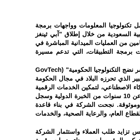
غل كلاود (Google Cloud) المتخصص في تكامل تكنولوجيا المعلومات وواجهات برمجة
ربية السعودية من خلال إطلاق "آبي ثينغز
طوة عقب عامين من العمليات الميدانية المباشرة في
ات برمجة التطبيقات، التي تدعم مسيرة
يأتي هذا الإطلاق في وقت احتلت فيه المملكة العربية السعودية المرتبة الثانية عالمياً في "مؤشر نضج التكنولوجيا الحكومية" (GovTech
يرة المتسارعة والتقدم الكبير الذي تحرزه البلاد في مجال الحكومة
ذكاء الاصطناعي، لتمكين الخدمات الرقمية
الآمنة القابلة للتطوير، ودعم تبني الذكاء الاصطناعي على مستوى المؤسسات. وبفضل ما يزيد عن 10 سنوات من الخبرة الدولية وسجل
 راسخة وموثوقة. نجحت الشركة في بناء قاعدة
تشمل القطاع العام، والرعاية الصحية، والخدمات
س تزايد طلب العملاء واستثمار الشركة