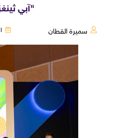
"آبي ثينغ
سميرة القطان
الثل