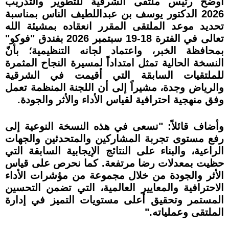
أوضح رئيس ملتقى الشرقية للتطوير والتدريب
2026 الدكتور يوسف بن عبداللطيف الناس بمناسبة
تحديد موعد الملتقى المقرر انعقاده بمشيئة الله
تعالى في الفترة 18-19 سبتمبر 2026 بفندق "فوكو"
بمحافظة الخبر، واعتماد لجانه التنظيمية؛ بأنّ
النسخة الحالية تمثل امتداداً لمسيرة النجاح المثمرة
للملتقيات السابقة التي أقيمت في الشرقية
والرياض وجدة، مشيراً إلى أن اللجنة المنظمة تعمل
وفق منهجية احترافية لقياس الأداء والأثر والجودة.
وأضاف قائلاً: "نسعى في هذه النسخة النوعية إلى
رفع مستوى تجربة المشاركين والمتحدثين والجهات
الراعية، والبناء على النتائج الإيجابية السابقة التي
حظيت بمعدلات رضا مرتفعة. كما نحرص على قياس
الأثر والجودة من خلال مجموعة من مؤشرات الأداء
الاحترافية والمعايير العالمية، التي تضمن التحسين
المستمر وتحقيق أعلى مستويات التميز في إدارة
الملتقى وعملياته."