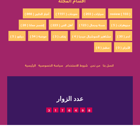
أقسام المجلة
review ( 103 )
سيارات ( 203 )
منوعات ( 1151 )
أخبار الخليج ( 868 )
مجوهرات ( 5 )
صحة وجمال ( 123 )
أهل الفن ( 223 )
إتفسح معانا ( 26 )
ادم ( 30 )
مشاهير السوشيال ميديا ( 4 )
زفاف ( 3 )
موضة ( 54 )
ديكور ( 5 )
الأبراج ( 0 )
مطبخ ( 6 )
اتصل بنا
من نحن
شروط الاستخدام
سياسة الخصوصية
الرئيسية
عدد الزوار
3
1
7
6
4
9
8