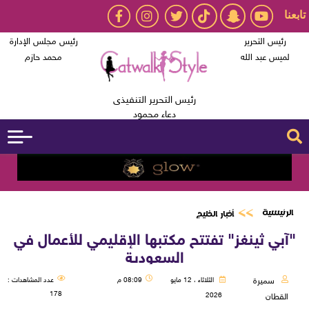
تابعنا
رئيس التحرير
رئيس مجلس الإدارة
لميس عبد الله
محمد حازم
رئيس التحرير التنفيذى
دعاء محمود
الرئيسية
أخبار الخليج
"آبي ثينغز" تفتتح مكتبها الإقليمي للأعمال في
السعودية
سميرة
الثلاثاء ، 12 مايو
08:09 م
عدد المشاهدات :
178
2026
القطان