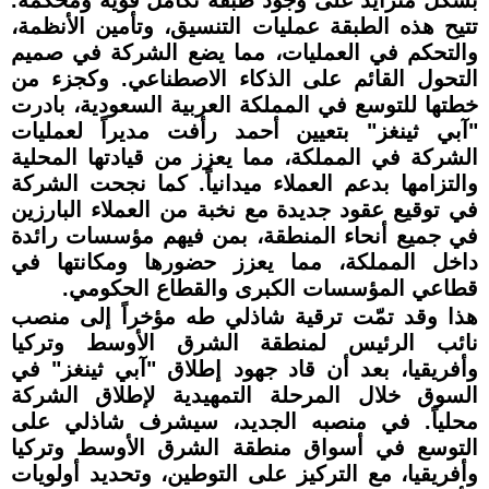
تتيح هذه الطبقة عمليات التنسيق، وتأمين الأنظمة،
والتحكم في العمليات، مما يضع الشركة في صميم
التحول القائم على الذكاء الاصطناعي. وكجزء من
خطتها للتوسع في المملكة العربية السعودية، بادرت
"آبي ثينغز" بتعيين أحمد رأفت مديراً لعمليات
الشركة في المملكة، مما يعزز من قيادتها المحلية
والتزامها بدعم العملاء ميدانياً. كما نجحت الشركة
في توقيع عقود جديدة مع نخبة من العملاء البارزين
في جميع أنحاء المنطقة، بمن فيهم مؤسسات رائدة
داخل المملكة، مما يعزز حضورها ومكانتها في
قطاعي المؤسسات الكبرى والقطاع الحكومي.
هذا وقد تمّت ترقية شاذلي طه مؤخراً إلى منصب
نائب الرئيس لمنطقة الشرق الأوسط وتركيا
وأفريقيا، بعد أن قاد جهود إطلاق "آبي ثينغز" في
السوق خلال المرحلة التمهيدية لإطلاق الشركة
محلياً. في منصبه الجديد، سيشرف شاذلي على
التوسع في أسواق منطقة الشرق الأوسط وتركيا
وأفريقيا، مع التركيز على التوطين، وتحديد أولويات