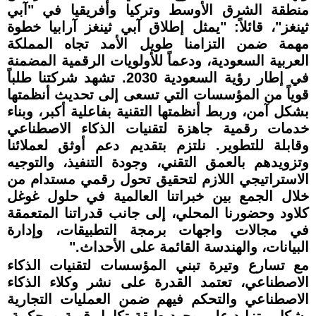
منطقة الشرق الأوسط وتركيا وأفريقيا في "آبي
ثينغز"، قائلاً: "يمثل إطلاق آبي ثينغز آرابيا خطوة
مهمة ضمن التزامنا طويل الأمد تجاه المملكة
العربية السعودية، ودعماً للأولويات الرقمية المضمنة
في إطار رؤية السعودية 2030. تشهد شركتنا طلباً
قوياً من المؤسسات التي تسعى إلى تحديث أنظمتها
بشكل آمن، وربط أنظمتها التقنية بفاعلية أكبر، وبناء
خدمات رقمية جاهزة لتقنيات الذكاء الاصطناعي
وقابلة للتطوير. نلتزم بتقديم دعم أوثق لعملائنا
وتزويدهم بالعمق التقني، وجودة التنفيذ، والتوجيه
الاستراتيجي اللازم لتحقيق تحول رقمي مستدام من
خلال الجمع بين خبراتنا العالمية في حلول غوغل
كلاود وحضورنا المحلي، إلى جانب قدراتنا المتعمقة
في مجالات واجهات برمجة التطبيقات، وإدارة
البيانات، والهندسة القائمة على الأحداث."
مع تسارع وتيرة تبني المؤسسات لتقنيات الذكاء
الاصطناعي، تعتمد القدرة على نشر وكلاء الذكاء
الاصطناعي والتحكم فيهم ضمن العمليات التجارية
بشكل متزايد على وجود طبقة تكامل قوية ومحكمة.