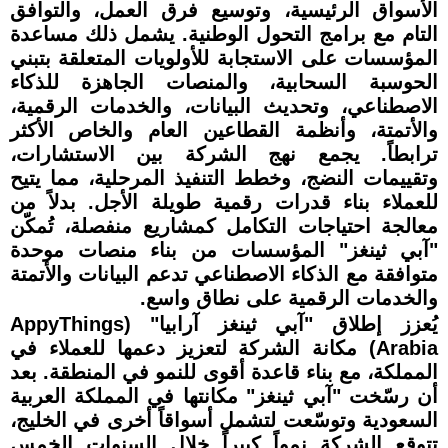
الأسواق الرئيسية، وتوسيع فرق العمل، والتوافق
التام مع برامج التحول الوطنية. يشمل ذلك مساعدة
المؤسسات على الاستجابة للأولويات المتعلقة بتبني
الحوسبة السحابية، والمنصات الجاهزة للذكاء
الاصطناعي، وتحديث البيانات، والخدمات الرقمية،
والأتمتة، وأنظمة القطاعين العام والخاص الأكثر
ترابطاً. يجمع نهج الشركة بين الاستشارات،
وتقييمات النضج، وخطط التنفيذ المرحلية، مما يتيح
للعملاء بناء قدرات رقمية طويلة الأجل. بدلاً من
معالجة احتياجات التكامل كمشاريع منفصلة، تُمكّن
"آبي ثينغز" المؤسسات من بناء منصات موحدة
متوافقة مع الذكاء الاصطناعي تدعم البيانات والأتمتة
والخدمات الرقمية على نطاق واسع.
يُعزز إطلاق "آبي ثينغز آرابيا" (AppyThings
Arabia) مكانة الشركة لتعزيز دعمها للعملاء في
المملكة، مع بناء قاعدة أقوى للنمو في المنطقة. بعد
أن رسّخت "آبي ثينغز" مكانتها في المملكة العربية
السعودية وتوسّعت لتشمل أسواقاً أخرى في الخليج،
تتوقع الشركة نمواً كبيراً خلال السنوات الخمس