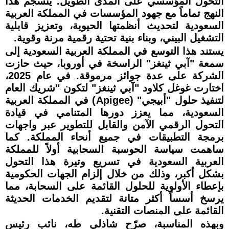
التحول المؤسسي على المدى الطويل. ينسجم هذا
النهج تماماً مع جهود المؤسسات في المملكة العربية
السعودية لتحديث أنظمتها الحيوية، وتعزيز قابلية
التشغيل البيني، وبناء بنية تحتية رقمية مرنة وقوية.
يستند هذا التوسع في المملكة العربية السعودية إلى
سمعة "آبي ثينغز" الراسخة في أوروبا، حيث حازت
الشركة على عدة جوائز مرموقة. في عام 2025،
اختارت غوغل كلاود "آبي ثينغز" لتكون "شريك العام
لتنفيذ حلول "أبيجي" (Apigee) في المملكة العربية
السعودية، مما يعزز دورها المتنامي في قيادة
التحول الرقمي الآمن والقابل للتطوير عبر واجهات
برمجة التطبيقات في جميع أنحاء المملكة. كما
ساهمت سياسة الحوسبة السحابية أولاً للمملكة
العربية السعودية في تسريع وتيرة هذا التحول
بشكل أكبر، وذلك من خلال إلزام الجهات الحكومية
بإعطاء الأولوية للحلول القائمة على السحابة، مما
يرسخ أسساً أكثر متانة لتقديم الخدمات الحديثة
القائمة على المنصات التقنية.
وبهذه المناسبة، صرّح شاذلي طه، نائب رئيس