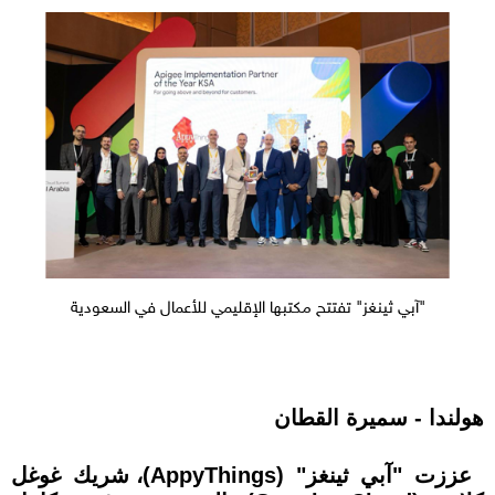
"آبي ثينغز" تفتتح مكتبها الإقليمي للأعمال في السعودية
هولندا - سميرة القطان
عززت "آبي ثينغز" (AppyThings)، شريك غوغل