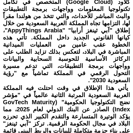
كلاود (Google Cloud) المتخصص في تكامل
تكنولوجيا المعلومات وواجهات برمجة التطبيقات
والبث المباشر للأحداث، والتي تتخذ من هولندا مقراً
لها، التزامها تجاه المملكة العربية السعودية من خلال
إطلاق "آبي ثينغز أرابيا" "AppyThings Arabia"،
كيانها القانوني الجديد داخل المملكة. تأتي هذه
الخطوة عقب عامين من العمليات الميدانية
المباشرة في البلاد، لتعكس بذلك تزايد الطلب على
الركائز الأساسية للحوسبة السحابية والبيانات
وواجهات برمجة التطبيقات، التي تدعم مسيرة
التحول الرقمي في المملكة تماشياً مع "رؤية
السعودية 2030".
يأتي هذا الإطلاق في وقت احتلت فيه المملكة
العربية السعودية المرتبة الثانية عالمياً في "مؤشر
نضج التكنولوجيا الحكومية" (GovTech Maturity
Index) الصادر عن البنك الدولي لعام 2025، مما
يؤكد الوتيرة المتسارعة والتقدم الكبير الذي تحرزه
البلاد في مجال الحكومة الرقمية. تركز "آبي ثينغز"
على بناء حزمة متكاملة للبيانات والربط البيني قائمة