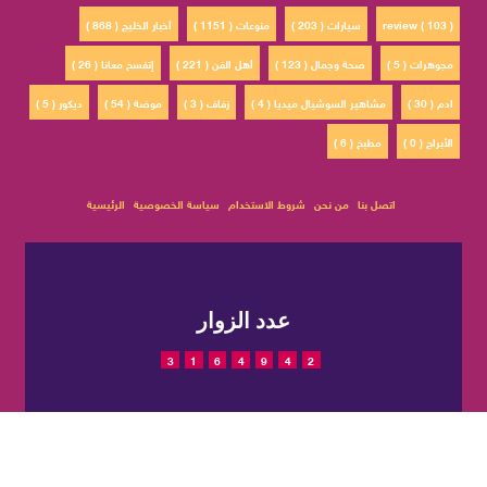
review ( 103 )
سيارات ( 203 )
منوعات ( 1151 )
أخبار الخليج ( 868 )
مجوهرات ( 5 )
صحة وجمال ( 123 )
أهل الفن ( 221 )
إتفسح معانا ( 26 )
ادم ( 30 )
مشاهير السوشيال ميديا ( 4 )
زفاف ( 3 )
موضة ( 54 )
ديكور ( 5 )
الأبراج ( 0 )
مطبخ ( 6 )
اتصل بنا
من نحن
شروط الاستخدام
سياسة الخصوصية
الرئيسية
عدد الزوار
3
1
6
4
9
4
2