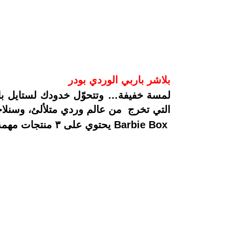
بلاشر باربي الوردي بودر
لمسة خفيفة… وتتحوّل خدودك لستايل با
التي تخرج من عالم وردي متلألئ، وسنل
Barbie Box يحتوي على ٣ منتجات مهمة لكل فتاة عصرية تواكب الموضة