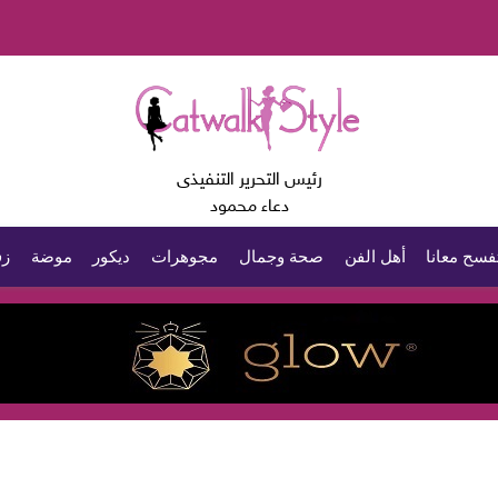
رئيس التحرير التنفيذى
دعاء محمود
فسح معانا
أهل الفن
صحة وجمال
مجوهرات
ديكور
موضة
زف