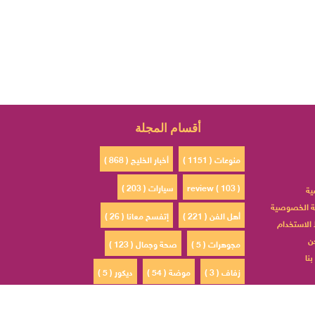
أقسام المجلة
منوعات ( 1151 )
أخبار الخليج ( 868 )
review ( 103 )
سيارات ( 203 )
ية
 الخصوصية
أهل الفن ( 221 )
إتفسح معانا ( 26 )
الاستخدام
ن
مجوهرات ( 5 )
صحة وجمال ( 123 )
نا
زفاف ( 3 )
موضة ( 54 )
ديكور ( 5 )
ادم ( 30 )
مشاهير السوشيال ميديا ( 4 )