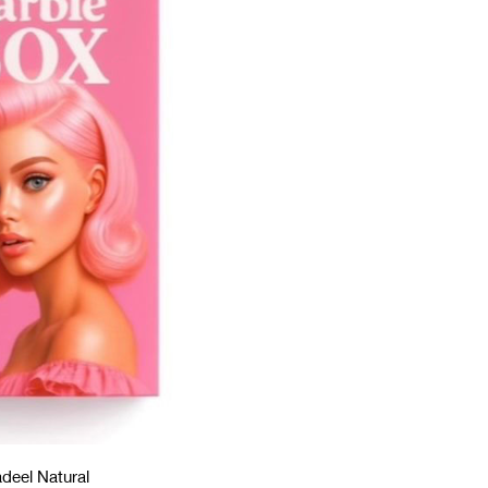
Hadeel Natural تقدم ... كولكشن مستوحى من عالم باربي الأيقوني… عالم الأنوثة، القو