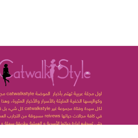
مجلة catwalkstyle اول مجلة ع
وكواليسها الخفية المليئة بالأسرار والأخبار المثيرة،
وهذا 
لكل سيدة وفتاة مجموعة غير
catwalkstyle
كل شيء بل قدمت
مسبوقة من التجارب العملية reivews في كافة مجالات
حتى تسطيع إدارة حياتها الأسرية و العملية بطريقة سهلة و
ممتعة.