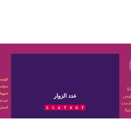
الرئيس
سياسة
ربية تهتم بأخبار الموضة
شروط 
ليس
عدد الزوار
من نح
اتصل ب
3
1
6
7
9
0
7
 حياتها