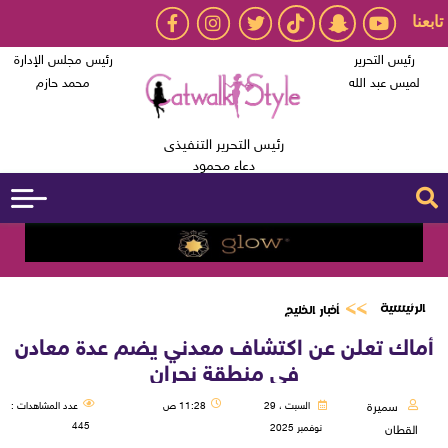
تابعنا
رئيس التحرير
رئيس مجلس الإدارة
لميس عبد الله
محمد حازم
رئيس التحرير التنفيذى
دعاء محمود
الرئيسية
أخبار الخليج
أماك تعلن عن اكتشاف معدني يضم عدة معادن
في منطقة نجران
سميرة
السبت ، 29
11:28 ص
عدد المشاهدات :
445
نوفمبر 2025
القطان