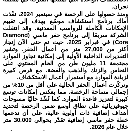
نجران.
ومنذ حصولها على الرخصة في سبتمبر 2024، نفّذت
أماك برنامج استكشاف موسّع يهدف إلى تقييم
الإمكانات الكاملة للرواسب المعدنية. وقد انتقلت
الشركة سريعًا إلى برنامج حفر ماسي (Diamond
Core) في فبراير 2025، حيث تم حتى الآن إنجاز
أكثر من 27,000 متر من أعمال الحفر. وتشير
التقديرات الداخلية الأولية إلى إمكانية تجاوز الموارد
مجتمعة 11 مليون طن من الخام المحتوي على
النحاس والزنك والذهب والفضة، مع فرص كبيرة
لزيادة الموارد مع استمرار أعمال الاستكشاف.
وتركّزت أعمال الحفر الحالية على أقل من 10% من
إجمالي مساحة الرخصة، مما يعكس إمكانات توسع
كبيرة لتعزيز قاعدة الموارد. كما تُنفّذ حاليًا مسوحات
جيوفيزيائية على نطاق أوسع ضمن الرخصة لتحديد
أهداف إضافية ذات أولوية عالية، على أن تدعمها
خطة حفر ماسي إضافية تقدّر بحوالي 30,000 متر
خلال عام 2026.