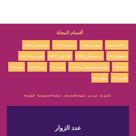
أقسام المجلة
review ( 103 )
سيارات ( 203 )
منوعات ( 1151 )
أخبار الخليج ( 868 )
مجوهرات ( 5 )
صحة وجمال ( 123 )
أهل الفن ( 221 )
إتفسح معانا ( 25 )
ادم ( 30 )
مشاهير السوشيال ميديا ( 4 )
زفاف ( 3 )
موضة ( 54 )
ديكور ( 5 )
الأبراج ( 0 )
مطبخ ( 6 )
اتصل بنا
من نحن
شروط الاستخدام
سياسة الخصوصية
الرئيسية
عدد الزوار