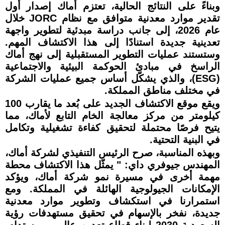
وبناءً على النتائج الحالية، تعتزم أماك إصدار أول
تقدير موارد معدنية متوافق مع نظام JORC خلال
عام 2026، إلى جانب دراسة مبدئية لتطوير واجهة
تعدينية جديدة استنادًا إلى هذا الاكتشاف المهم.
وستستند عمليات التطوير المستقبلية إلى نهج أماك
الراسخ في مبادئ الحوكمة البيئية والاجتماعية
(ESG)، والذي يشكّل أساس جميع عمليات الشركة
في مختلف مناطق المملكة.
ويقع موقع الاكتشاف الجديد على بُعد ما يقارب 100
كيلومتر من مركز معالجة الخام التابع لأماك، مما
يتيح فرصًا محتملة لتحقيق كفاءة تشغيلية وتكامل
في البنية التحتية.
وبهذه المناسبة، صرح الرئيس التنفيذي لشركة أماك،
المهندس جيوفري داي: " يمثّل هذا الاكتشاف محطة
مهمة أخرى في مسيرة نمو شركة أماك، ويؤكد
الإمكانات الجيولوجية الهائلة في المملكة. ومع
استمرارنا في استكشاف وتطوير موارد معدنية
جديدة، نفخر بالإسهام في تحقيق مستهدفات رؤية
السعودية 2030 لبناء قطاع تعدين عالمي ومستدام.