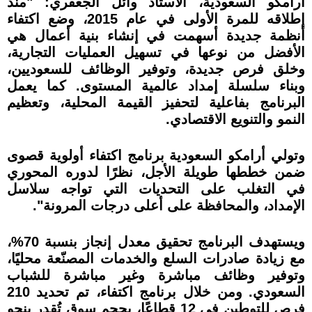
أرامكو السعودية، الأستاذ وائل الجعفري: "منذ
إطلاقه للمرة الأولى في عام 2015، وضع اكتفاء
أنظمة جديدة أسهمت في إنشاء بنية أعمال هي
الأفضل من نوعها في تسهيل العمليات التجارية،
وخلق فرص جديدة، وتوفير الوظائف للسعوديين،
وبناء سلسلة إمداد عالمية المستوى. كما يعمل
البرنامج بفاعلية لتحفيز القيمة المحلية، وتعظيم
النمو والتنويع الاقتصادي.
وتولي أرامكو السعودية برنامج اكتفاء أولوية قصوى
ضمن خططها طويلة الأجل، نظرًا لدوره المحوري
في التغلب على التحديات التي تواجه سلاسل
الإمداد، والمحافظة على أعلى درجات المرونة".
ويستهدف البرنامج تحقيق معدل إنجاز بنسبة 70%،
مع زيادة صادرات السلع والخدمات المصنّعة محليًا،
وتوفير وظائف مباشرة وغير مباشرة للشباب
السعودي. ومن خلال برنامج اكتفاء، تم تحديد 210
فرص للتوطين في 12 قطاعًا، بحجم سوق تُقدر بنحو