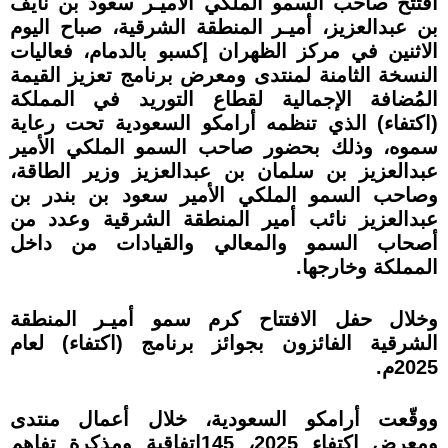
افتتح صاحب السمو الملكي الأميـر سعود بن نايف
بن عبدالعزيز، أميـر المنطقة الشرقية، صباح اليوم
الاثنين في مركز الظهران إكسبو بالدمام، فعاليات
النسخة الثامنة لمنتدى ومعرض برنامج تعزيز القيمة
المُضافة الإجمالية لقطاع التوريد في المملكة
(اكتفاء) الذي تنظمه أرامكو السعودية تحت رعاية
سموه، وذلك بحضور صاحب السمو الملكي الأمير
عبدالعزيز بن سلمان بن عبدالعزيز وزير الطاقة،
وصاحب السمو الملكي الأمير سعود بن بندر بن
عبدالعزيز نائب أمير المنطقة الشرقية وعدد من
أصحاب السمو والمعالي والقيادات من داخل
المملكة وخارجها.
وخلال حفل الافتتاح كرم سمو أميـر المنطقة
الشرقية الفائزون بجوائز برنامج (اكتفاء) لعام
2025م.
ووقّعت أرامكو السعودية، خلال أعمال منتدى
ومعرض اكتفاء 2025، 145اتفاقية ومذكرة تفاهم