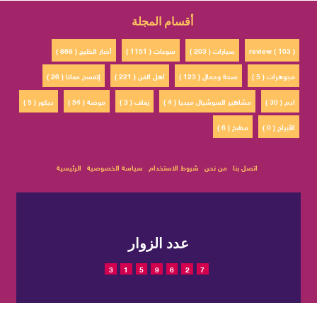
أقسام المجلة
review ( 103 )
سيارات ( 203 )
منوعات ( 1151 )
أخبار الخليج ( 868 )
مجوهرات ( 5 )
صحة وجمال ( 123 )
أهل الفن ( 221 )
إتفسح معانا ( 26 )
ادم ( 30 )
مشاهير السوشيال ميديا ( 4 )
زفاف ( 3 )
موضة ( 54 )
ديكور ( 5 )
الأبراج ( 0 )
مطبخ ( 6 )
اتصل بنا
من نحن
شروط الاستخدام
سياسة الخصوصية
الرئيسية
عدد الزوار
3
1
5
9
6
2
7