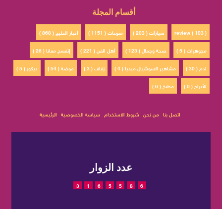
أقسام المجلة
review ( 103 )
سيارات ( 203 )
منوعات ( 1151 )
أخبار الخليج ( 868 )
مجوهرات ( 5 )
صحة وجمال ( 123 )
أهل الفن ( 221 )
إتفسح معانا ( 26 )
ادم ( 30 )
مشاهير السوشيال ميديا ( 4 )
زفاف ( 3 )
موضة ( 54 )
ديكور ( 5 )
الأبراج ( 0 )
مطبخ ( 6 )
اتصل بنا
من نحن
شروط الاستخدام
سياسة الخصوصية
الرئيسية
عدد الزوار
3
1
6
5
5
8
6