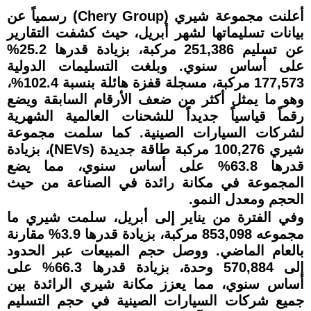
أعلنت مجموعة شيري (Chery Group) رسمياً عن
بيانات تسليماتها لشهر أبريل، حيث كشفت التقارير
عن تسليم 251,386 مركبة، بزيادة قدرها 25.2%
على أساس سنوي. وبلغت التسليمات الدولية
177,573 مركبة، مسجلة قفزة هائلة بنسبة 102.4%،
وهو ما يمثل أكثر من ضعف الأرقام السابقة ويضع
رقماً قياسياً جديداً للشحنات العالمية الشهرية
لشركات السيارات الصينية. كما سلمت مجموعة
شيري 100,276 مركبة طاقة جديدة (NEVs)، بزيادة
قدرها 63.8% على أساس سنوي، مما يضع
المجموعة في مكانة رائدة في الصناعة من حيث
الحجم ومعدل النمو.
وفي الفترة من يناير إلى أبريل، سلمت شيري ما
مجموعه 853,098 مركبة، بزيادة قدرها 3.9% مقارنة
بالعام الماضي. ووصل حجم المبيعات عبر الحدود
إلى 570,884 وحدة، بزيادة قدرها 66.3% على
أساس سنوي، مما يعزز مكانة شيري الرائدة بين
جميع شركات السيارات الصينية في حجم التسليم