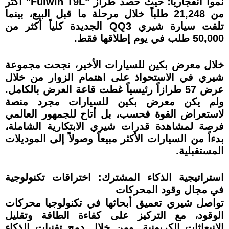
نمواً انفجارياً؛ حيث حصد طراز "Fulwin T9L" أكثر
من 21,248 طلباً خلال مرحلة ما قبل البيع، بينما
تلقت سيارة شيري QQ3 الجديدة كلياً أكثر من
50,000 طلب في يوم إطلاقها فقط.
خلال معرض بكين للسيارات الأخير، نجحت مجموعة
شيري في الاستحواذ على اهتمام الزوار من خلال
عرض 57 طرازاً رئيسياً غطت قاعة العرض بالكامل.
ولم يكن معرض بكين للسيارات مجرد منصة
لاستعراض القوة فحسب، بل أتاح للجمهور العالمي
فرصة لمشاهدة قدرات شيري الابتكارية الشاملة،
بدءاً من السيارات الأكثر مبيعاً وصولاً إلى الموديلات
المستقبلية.
استراتيجية الذكاء المشترك: اختراقات تكنولوجية
في مجال وقود المحركات
تواصل شيري تعميق أبحاثها في تكنولوجيا محركات
الوقود، مع التركيز على كفاءة الطاقة وتقليل
الانبعاثات الكربونية. ومن خلال دمج تقنيات الذكاء