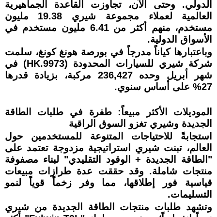
الدولي. وحتى الآن، تجاوزت القاعدة الجماهيرية
العالمية لعملاء مجموعة شيري 19.38 مليون
مستخدم، منهم أكثر من 6.41 مليون مستخدم في
الأسواق الدولية.
وباعتبارها كياناً مدرجاً في بورصة هونغ كونغ، سلمت
شركة شيري للسيارات المحدودة (9973.HK) في
شهر أبريل وحده 236,427 مركبة، بزيادة قدرها
27% على أساس سنوي.
الموديلات الأكثر مبيعاً: طفرة في طلبات الطاقة
الجديدة وشيري تغزو السوق الراقية
استجابةً للاحتياجات المتنوعة للمستخدمين حول
العالم، تبنت شيري استراتيجية مزدوجة تعتمد على
"الطاقة الجديدة + الوقود التقليدي" لبناء مصفوفة
منتجات شاملة. وقد حققت عدة طرازات مبيعات
قياسية فور إطلاقها، مما وفر زخماً قوياً لنمو
التسليمات.
وتشهد طلبات منتجات الطاقة الجديدة من شيري