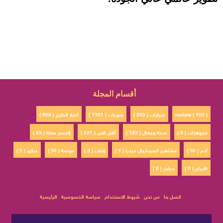
أقسام المجلة
review ( 103 )
سيارات ( 203 )
منوعات ( 1151 )
أخبار الخليج ( 868 )
مجوهرات ( 5 )
صحة وجمال ( 123 )
أهل الفن ( 221 )
إتفسح معانا ( 25 )
ادم ( 30 )
مشاهير السوشيال ميديا ( 4 )
زفاف ( 3 )
موضة ( 54 )
ديكور ( 5 )
الأبراج ( 0 )
مطبخ ( 6 )
اتصل بنا
من نحن
شروط الاستخدام
سياسة الخصوصية
الرئيسية