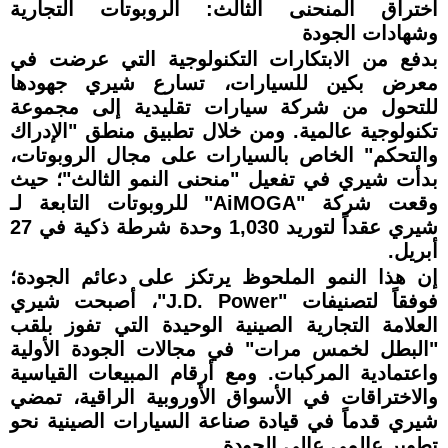
اختراق المنحنى الثالث: الروبوتات التجارية
وشهادات الجودة
بدفع من الابتكارات التكنولوجية التي عرضت في
معرض بكين للسيارات، تسارع شيري جهودها
للتحول من شركة سيارات تقليدية إلى مجموعة
تكنولوجية عالمية. ومن خلال تطبيق منطق "الإدراك
والتحكم" الخاص بالسيارات على مجال الروبوتات،
بدأت شيري في تفعيل "منحنى النمو الثالث"؛ حيث
وقعت شركة "AiMOGA" للروبوتات التابعة لـ
شيري عقداً لتوريد 1,030 وحدة شرطة ذكية في 27
أبريل.
إن هذا النمو الملحوظ يرتكز على دعائم الجودة؛
فوفقاً لتصنيفات "J.D. Power"، أصبحت شيري
العلامة التجارية الصينية الوحيدة التي تفوز بلقب
"البطل لخمس مرات" في مجالات الجودة الأولية
واعتمادية المركبات. ومع أرقام المبيعات القياسية
والاختراقات في الأسواق الأوروبية الراقية، تمضي
شيري قدماً في قيادة صناعة السيارات الصينية نحو
تطوير عالمي عالي الجودة.