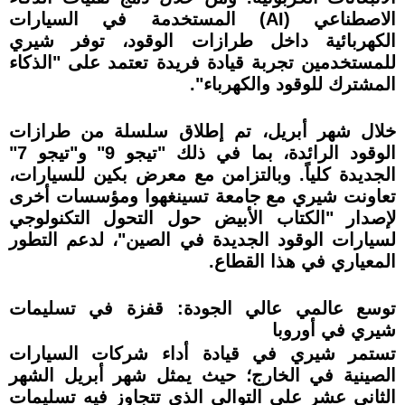
الاصطناعي (AI) المستخدمة في السيارات
الكهربائية داخل طرازات الوقود، توفر شيري
للمستخدمين تجربة قيادة فريدة تعتمد على "الذكاء
المشترك للوقود والكهرباء".
خلال شهر أبريل، تم إطلاق سلسلة من طرازات
الوقود الرائدة، بما في ذلك "تيجو 9" و"تيجو 7"
الجديدة كلياً. وبالتزامن مع معرض بكين للسيارات،
تعاونت شيري مع جامعة تسينغهوا ومؤسسات أخرى
لإصدار "الكتاب الأبيض حول التحول التكنولوجي
لسيارات الوقود الجديدة في الصين"، لدعم التطور
المعياري في هذا القطاع.
توسع عالمي عالي الجودة: قفزة في تسليمات
شيري في أوروبا
تستمر شيري في قيادة أداء شركات السيارات
الصينية في الخارج؛ حيث يمثل شهر أبريل الشهر
الثاني عشر على التوالي الذي تتجاوز فيه تسليمات