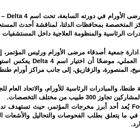
اكز المتخصصة بمحافظات الدلتا، لمناقشة أحدث المست
ادرات الرئاسية والمنظومة العلاجية داخل المستشفيات ا
ارة جمعية أصدقاء مرضى الأورام ورئيس المؤتمر، إن 
تعتمد على ربط البحث العلمي ب
يخ، المنصورة، والزقازيق، إلى جانب مراكز أورام طنطا
نطا، والمبادرات الرئاسية للأورام، والاتحاد العام لل
 طبيب من مختلف التخصصات.
وأوضح توفيق أن إطلاق Focus Academy يُعد أحد أبرز مخرجات المؤتمر
 في ما يتعلق بطلب الفحوصات والتحاليل والأشعات ا
رد.