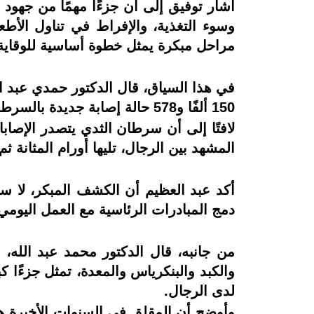
أشار توفيق إلى أن جزءًا مهمًا من جهود 
وسوء التغذية، والإفراط في تناول الأطع
مراحل مبكرة يمثل خطوة أساسية للوقاية ا
في هذا السياق، قال الدكتور حمدي عبد الع
150 ألفًا و578 حالة إصابة جديدة بالسرطان سنويًا في مصر، بمتوسط معدل إصابة يبلغ 166.1 حالة لكل 100 ألف من السكان.
لافتًا إلى أن سرطان الثدي يتصدر الإصابات
المشهد بين الرجال، تليها أورام المثانة ثم 
أكد عبد العظيم أن الكشف المبكر، لا سي
دمج المبادرات الرئاسية مع العمل اليومي
من جانبه، قال الدكتور محمد عبد الله،
والكبد والبنكرياس والمعدة، تمثل جزءًا 
لدى الرجال.
وأوضح أن المقلق في السنوات الأخيرة هو