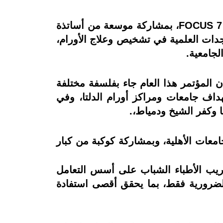
انطلقت فعاليات مؤتمر جمعية أصدقاء مرضى الأورام في دورته السابعة، تحت اسم FOCUS 7 – Delta 4، بمشاركة موسعة من أساتذة
جدات العلمية في تشخيص وعلاج الأورام،
لجامعية.
المؤتمر هذا العام جاء بفلسفة مختلفة
التطبيق العملي، موضحًا أن اختيار اسم Delta 4 يعكس استهداف جامعات ومراكز أورام الدلتا، وفي
 وكفر الشيخ ودمياط،.
جامعات الأهلية، وبمشاركة كوكبة من كبار
، حيث تستهدف تدريب الأطباء الشباب على أسس التعامل
لضرورية فقط، بما يحقق أقصى استفادة