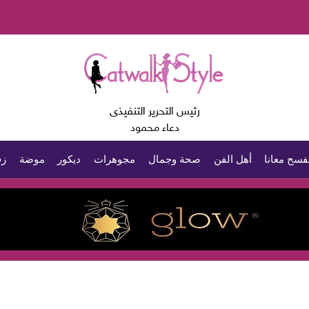
رئيس التحرير التنفيذى
دعاء محمود
فسح معانا
أهل الفن
صحة وجمال
مجوهرات
ديكور
موضة
زف