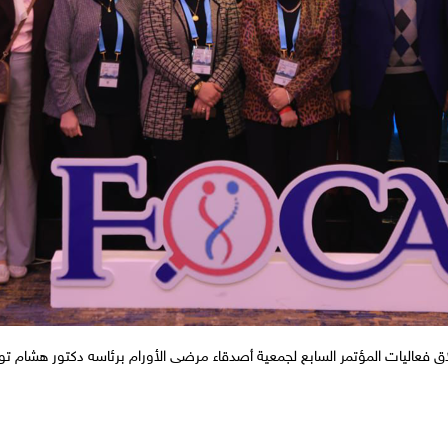
ق فعاليات المؤتمر السابع لجمعية أصدقاء مرضى الأورام برئاسه دكتور هشام ت