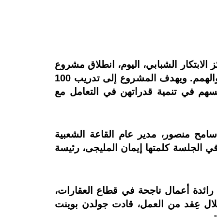
الابتكار الشبابي، اليوم، انطلاق مشروع
«حب وحياة»، الذي أطلقته وزارة الشباب والرياضة لدعم وتأهيل أمهات الأطفال ذوي القدرات والهمم. ويهدف المشروع إلى تدريب 100
هم في تنمية قدراتهن في التعامل مع
سامح منصور، مدير عام القاعة الشعبية
ي الجلسة كلمتها إيمان المليجى، رئيسة
ائدة أعمال ناجحة في قطاع العقارات،
خلال عِقد من العمل، قادت جولدن بوينت