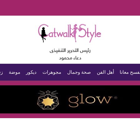
رئيس التحرير التنفيذى
دعاء محمود
فسح معانا
أهل الفن
صحة وجمال
مجوهرات
ديكور
موضة
زف