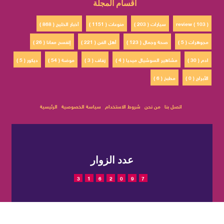
أقسام المجلة
review ( 103 )
سيارات ( 203 )
منوعات ( 1151 )
أخبار الخليج ( 868 )
مجوهرات ( 5 )
صحة وجمال ( 123 )
أهل الفن ( 221 )
إتفسح معانا ( 26 )
ادم ( 30 )
مشاهير السوشيال ميديا ( 4 )
زفاف ( 3 )
موضة ( 54 )
ديكور ( 5 )
الأبراج ( 0 )
مطبخ ( 6 )
اتصل بنا
من نحن
شروط الاستخدام
سياسة الخصوصية
الرئيسية
عدد الزوار
3
1
6
2
0
9
7