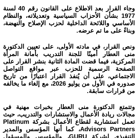
وجاء القرار بعد الاطلاع على القانون رقم 40 لسنة
1977 بشأن الأحزاب السياسية وتعديلاته، والنظام
الأساسي واللائحة الداخلية لحزب الإصلاح والنهضة،
وبناءً على ما تم عرضه.
ونص القرار، في مادته الأولى، على تعيين الدكتورة
منى العطار أمينًا للجنة التدريب بأمانة المرأة
المركزية، فيما قضت المادة الثانية بنشر القرار على
الصفحة الرسمية للحزب عبر مواقع التواصل
الاجتماعي، على أن يُنفذ القرار اعتبارًا من تاريخ
صدوره في الأول من يوليو 2026، مع إلغاء ما يخالفه
من قرارات سابقة.
وتتمتع الدكتورة منى العطار بخبرات مهنية في
مجالات ريادة الأعمال والاستشارات والتدريب، حيث
تعمل استشارية لقطاع الأعمال بشركة Platinum
Advisors Partners، كما أنها المؤسس والمدير
التنفيذي لشركة GURU، والمؤسس والمسؤول