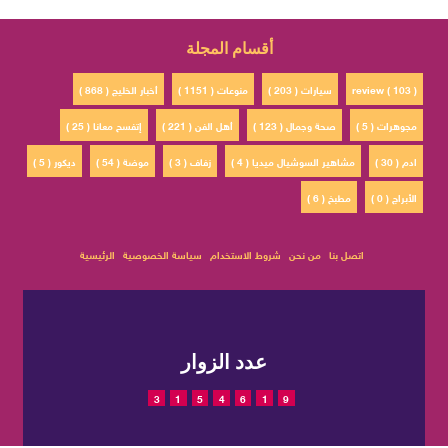
أقسام المجلة
review ( 103 )
سيارات ( 203 )
منوعات ( 1151 )
أخبار الخليج ( 868 )
مجوهرات ( 5 )
صحة وجمال ( 123 )
أهل الفن ( 221 )
إتفسح معانا ( 25 )
ادم ( 30 )
مشاهير السوشيال ميديا ( 4 )
زفاف ( 3 )
موضة ( 54 )
ديكور ( 5 )
الأبراج ( 0 )
مطبخ ( 6 )
اتصل بنا
من نحن
شروط الاستخدام
سياسة الخصوصية
الرئيسية
عدد الزوار
3
1
5
4
6
1
9