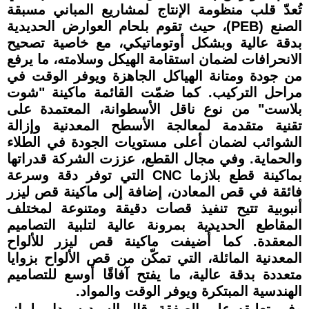
تُعدّ قلب منظومة الإنتاج لمشاريع المباني مسبقة
الصنع (PEB)، حيث تقوم بلحام العوارض الحديدية
بدقة عالية وبشكل أوتوماتيكي، مع خاصية تصحيح
الانحرافات لضمان استقامة الهيكل وسلامته، ما يرفع
من جودة ومتانة الهياكل الجاهزة ويوفر الوقت في
مراحل التركيب. كما ضمّت القائمة ماكينة "شوت
بلاست" من نوع ناقل الأسطوانة، المعتمدة على
تقنية متقدمة لمعالجة الأسطح المعدنية وإزالة
الشوائب لضمان أعلى مستويات الجودة في الطلاء
والحماية. وفي مجال القطع، عززت الشركة قدراتها
بماكينة قطع بلازما CNC التي توفر دقة وسرعة
فائقة في قص المعادن، إضافة إلى ماكينة قص ليزر
أنبوبية تتيح تنفيذ قصات دقيقة ومتنوعة لمختلف
المقاطع الحديدية بمرونة عالية لتلبية التصاميم
المعقدة. كما أُضيفت ماكينة قص ليزر للألواح
المعدنية المائلة، التي تمكّن من قص الألواح بزوايا
متعددة بدقة عالية، ما يفتح آفاقًا أوسع للتصاميم
الهندسية المبتكرة ويوفر الوقت والمواد.
وفي تعليقه على الصفقة، قال السيد سردار يلماز،