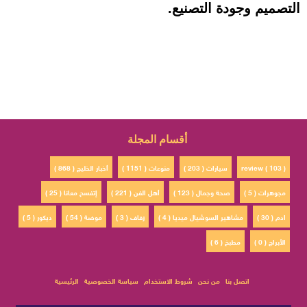
التصميم وجودة التصنيع.
أقسام المجلة
review ( 103 )
سيارات ( 203 )
منوعات ( 1151 )
أخبار الخليج ( 868 )
مجوهرات ( 5 )
صحة وجمال ( 123 )
أهل الفن ( 221 )
إتفسح معانا ( 25 )
ادم ( 30 )
مشاهير السوشيال ميديا ( 4 )
زفاف ( 3 )
موضة ( 54 )
ديكور ( 5 )
الأبراج ( 0 )
مطبخ ( 6 )
اتصل بنا
من نحن
شروط الاستخدام
سياسة الخصوصية
الرئيسية