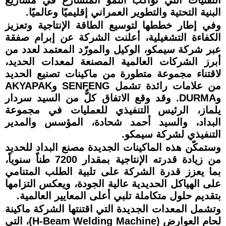
البنية التحتية والتطوير العمراني إقليميًا وعالميًا.
وفي إطار خططها لتوسيع الطاقة الإنتاجية وتعزيز
الكفاءة التشغيلية، أعلنت الشركة عن إبرام صفقة
عبر شركة سيمكو، الوكيل والمورّد المعتمد لعدد من
أبرز الشركات العالمية المصنعة لمعدات الحديد،
لاقتناء مجموعة متطورة من ماكينات تصنيع الحديد
من علامات رائدة تشمل SENFENG وAKYAPAK
وDURMA. وقد وقع الاتفاق كلٌّ من السيد سردار
يلماز، الرئيس التنفيذي للعمليات في مجموعة
البداد، والسيد أحمد شحادة، المؤسس والمدير
التنفيذي لشركة سيمكو.
وستمكّن هذه الماكينات الجديدة مصنع البداد للحديد
من زيادة قدرته الإنتاجية بمقدار 7200 طناً سنوياً،
بما يعزز قدرة الشركة على تلبية الطلب المتنامي
على الهياكل الحديدية عالية الجودة، ويعكس التزامها
بتقديم حلول متكاملة تلبي أعلى المعايير العالمية.
وتشمل المعدات الجديدة التي اقتنتها الشركة ماكينة
لحام العوارض (H-Beam Welding Machine)، التي