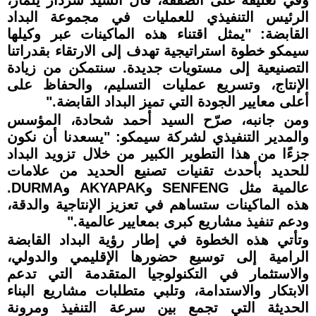
الرئيس التنفيذي للعمليات في مجموعة البداد
القابضة: "يمثل اقتناء هذه الماكينات عبر وكيلها
سيمكو خطوة استراتيجية تهدف إلى الارتقاء بقدراتنا
التصنيعية إلى مستويات جديدة. سنتمكن من زيادة
الإنتاج، وتسريع عمليات التسليم، والحفاظ على
أعلى معايير الجودة التي تميز البداد القابضة."
ومن جانبه، صرّح السيد أحمد شحادة، المؤسس
والمدير التنفيذي لشركة سيمكو: "يسعدنا أن نكون
جزءًا من هذا التطوير الكبير من خلال تزويد البداد
للحديد بأحدث تقنيات تصنيع الحديد من علامات
عالمية مثل SENFENG وAKYAPAK وDURMA.
هذه الماكينات ستساهم في تعزيز الإنتاجية والدقة،
ودعم تنفيذ مشاريع كبرى بمعايير عالمية."
وتأتي هذه الخطوة في إطار رؤية البداد القابضة
الرامية إلى توسيع حضورها الإقليمي والدولي،
والاستثمار في التكنولوجيا المتقدمة التي تدعم
الابتكار والاستدامة، وتلبي متطلبات مشاريع البناء
الحديثة التي تجمع بين سرعة التنفيذ ومرونة