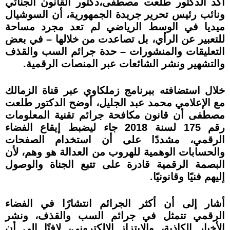
أكد الدكتور طلعت مصطفى،دكتور القانون الجنائي
ونائب رئيس تحرير جريدة الجمهورية، أن السوشيال
ميديا في الوسط الرياضي لم تعد مجرد مساحة
للتعبير عن الرأي، بل تصاعدت من خلالها – في بعض
التعليقات والمنشورات – حدة جرائم السب والقذف
والتشهير ونشر الشائعات عبر المنصات الرقمية.
خلال استضافته ببرنامج زملكاوي عبر قناة الزمالك
مع الإعلامي محمد عبد الجليل، أوضح الدكتور طلعت
مصطفى أن قانون مكافحة جرائم تقنية المعلومات
رقم 175 لسنة 2018 جاء ليضبط إيقاع الفضاء
الرقمي، مشددًا على أن استخدام الصفحات
والحسابات الوهمية للهروب من العدالة هو وهم، لأن
البصمة الرقمية قادرة على تتبع الجناة والوصول
إليهم فنيًا وقانونيًا.
أشار إلى أن أكثر الجرائم انتشارًا في الفضاء
الرقمي تتمثل في جرائم السب والقذف، ونشر
الأخبار الكاذبة، والابتزاز الإلكتروني، لافتًا إلى أن