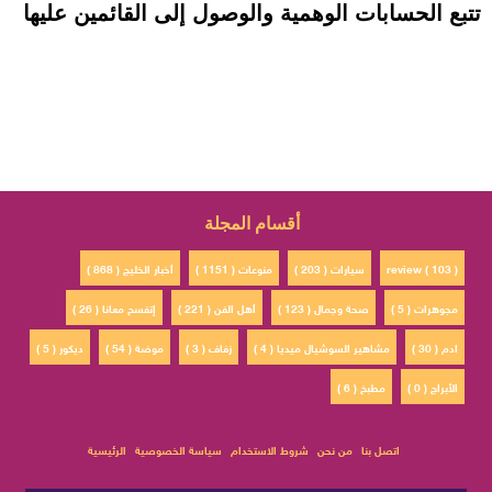
تتبع الحسابات الوهمية والوصول إلى القائمين عليها
أقسام المجلة
review ( 103 )
سيارات ( 203 )
منوعات ( 1151 )
أخبار الخليج ( 868 )
مجوهرات ( 5 )
صحة وجمال ( 123 )
أهل الفن ( 221 )
إتفسح معانا ( 26 )
ادم ( 30 )
مشاهير السوشيال ميديا ( 4 )
زفاف ( 3 )
موضة ( 54 )
ديكور ( 5 )
الأبراج ( 0 )
مطبخ ( 6 )
اتصل بنا
من نحن
شروط الاستخدام
سياسة الخصوصية
الرئيسية