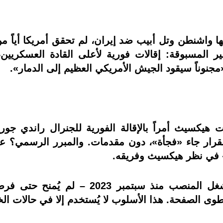
تي أعلنتها واشنطن وتل أبيب ضد إيران، لم تحقق أمريكا أياً
ر المسبوقة: إقالات فورية لأعلى القادة العسكريين،
نوناً سيقود الجيش الأمريكي العظيم إلى الدمار».
هيكسيث أمراً بالإقالة الفورية للجنرال راندي جور
ي البنتاغون لشبكة CNN أن القرار جاء «فجأة»، دون مقدمات. والمبرر
» في نظر هيكسيث وفريقه.
الأهم أن الجنرال جورج – الذي كان يشغل ال
طوى الصفحة. هذا الأسلوب لا يُستخدم إلا في حالات الخ