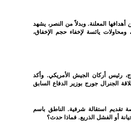
 من أهدافها المعلنة. وبدلاً من النصر، يشهد
 ومحاولات يائسة لإخفاء حجم الإخفاق،
ج، رئيس أركان الجيش الأمريكي. وأكد
 الرسمي؟ علاقة الجنرال جورج بوزير الدفاع السابق
منصب منذ سبتمبر 2023 – لم يُمنح حتى فرصة تقديم استقالة شرفية. الناطق باسم
يانة أو الفشل الذريع. فماذا حدث؟