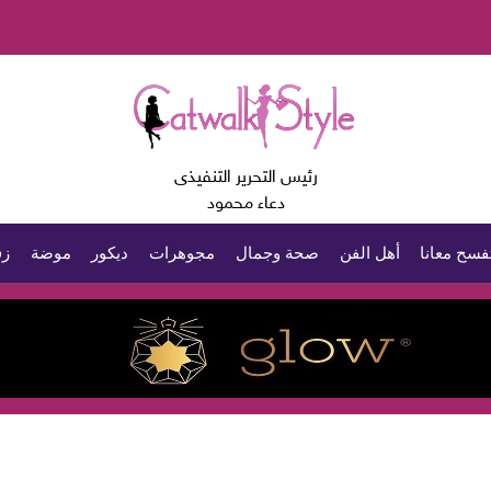
رئيس التحرير التنفيذى
دعاء محمود
فسح معانا
أهل الفن
صحة وجمال
مجوهرات
ديكور
موضة
زف