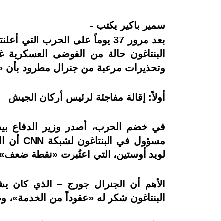
سمير باكير يكتب -
بعد مرور 37 يوماً على الحرب ال
البنتاغون حالة من الفوضى العسكرية غي
وتحذيرات مرعبة من جنرال مطرود بأن «مج
أولاً: إقالة مفاجئة لرئيس أركان الجيش
في خضم الحرب، أصدر وزير الدفاع بيت 
مسؤول ف
لويد أوستين، التي اعتُبرت «نقطة ضعف
البنتاغون شكر له «عقوداً من الخدمة»، و