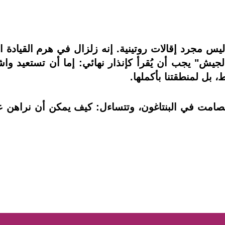
ية ليس مجرد إقالات روتينية. إنه زلزال في هرم القيا
يش" يجب أن يُقرأ كإنذار نهائي: إما أن تستعيد واشن
بل لمنطقتنا بأكملها.
 الصامت في البنتاغون، وتتساءل: كيف يمكن أن نراه