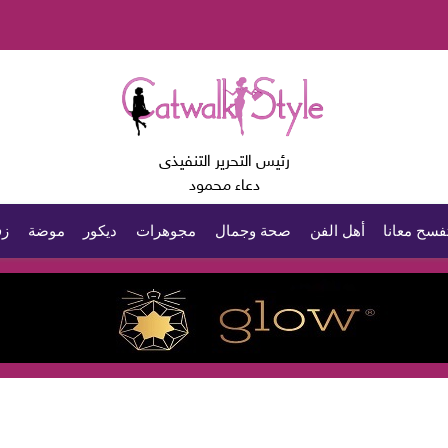
رئيس التحرير التنفيذى
دعاء محمود
فسح معانا
أهل الفن
صحة وجمال
مجوهرات
ديكور
موضة
زف