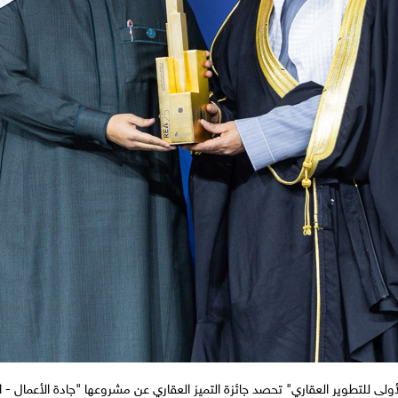
لأولى للتطوير العقاري" تحصد جائزة التميز العقاري عن مشروعها "جادة الأعمال - ا