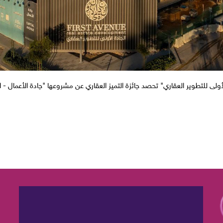
لأولى للتطوير العقاري" تحصد جائزة التميز العقاري عن مشروعها "جادة الأعمال - ا