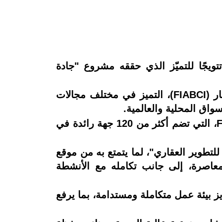
تتويجًا للتميّز الذي حققه مشروع "جادة
وتكرم جائزة التميز العقاري التي أطلقتها الهيئة العامة للعقار بالشراكة مع الاتحاد الدولي للعقار (FIABCI)، التميز في مختلف مجالات
واق المحلية والعالمية.
ويمهد الفوز بالجائزة لعرض مشاريع الشركات الفائزة على منصة عالمية من خلال شبكة FIABCI، التي تضم أكثر من 120 جهة رائدة في
للتطوير العقاري"، لما يتمتع به من موقع
عاصرة، إلى جانب تكامله مع الأنشطة
 بجودة الحياة، وتعزيز بيئة عمل متكاملة ومستدامة، بما يرفع