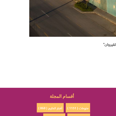
لقيروان"
أقسام المجلة
منوعات ( 1151 )
أخبار الخليج ( 868 )