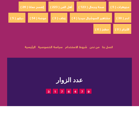
مجوهرات ( 5 )
صحة وجمال ( 123 )
أهل الفن ( 223 )
إتفسح معانا ( 26 )
ادم ( 30 )
مشاهير السوشيال ميديا ( 4 )
زفاف ( 3 )
موضة ( 54 )
ديكور ( 5 )
الأبراج ( 0 )
مطبخ ( 6 )
اتصل بنا
من نحن
شروط الاستخدام
سياسة الخصوصية
الرئيسية
عدد الزوار
3
1
7
6
4
7
9
© 2022 حقوق النشر محفوظة
تم التصميم والتطوير بواسطة
لمجلة CatWalkStyle
شركة
EGIT