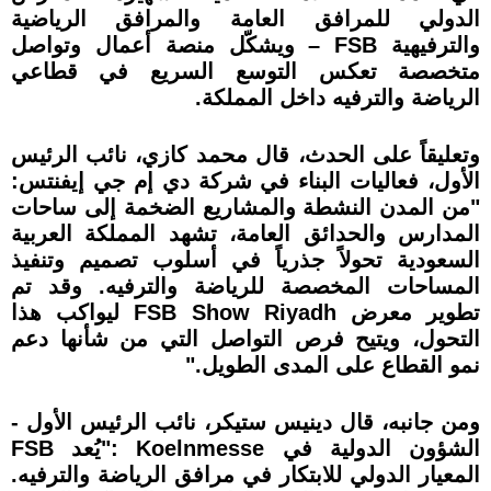
الدولي للمرافق العامة والمرافق الرياضية
والترفيهية FSB – ويشكّل منصة أعمال وتواصل
متخصصة تعكس التوسع السريع في قطاعي
الرياضة والترفيه داخل المملكة.
وتعليقاً على الحدث، قال محمد كازي، نائب الرئيس
الأول، فعاليات البناء في شركة دي إم جي إيفنتس:
"من المدن النشطة والمشاريع الضخمة إلى ساحات
المدارس والحدائق العامة، تشهد المملكة العربية
السعودية تحولاً جذرياً في أسلوب تصميم وتنفيذ
المساحات المخصصة للرياضة والترفيه. وقد تم
تطوير معرض FSB Show Riyadh ليواكب هذا
التحول، ويتيح فرص التواصل التي من شأنها دعم
نمو القطاع على المدى الطويل."
ومن جانبه، قال دينيس ستيكر، نائب الرئيس الأول -
الشؤون الدولية في Koelnmesse :"يُعد FSB
المعيار الدولي للابتكار في مرافق الرياضة والترفيه.