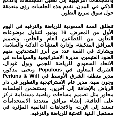
والمجمعات الترفيهية إلى تفعيل المجتمعات والدمج
الذكي في المدن، تقدم هذه الجلسات رؤى متعمقة
حول سوق سريع التطور.
تنطلق القمة السعودية للرياضة والترفيه في اليوم
الأول من المعرض، 16 يونيو، لتتناول موضوعات
التعاون بين القطاعين العام والخاص، وتصميم
المرافق المتكيفة، وإدارة المنشآت الذكية والسلامة.
ويشارك في القمة عدد من أبرز المتحدثين، منهم
العنود العثيمين، مديرة الاستراتيجية والسياسات في
الاتحاد السعودي للرياضة للجمي وبول غودال،
الشريك المعاون في Populous ويحيى مدكور،
مدير منطقة الشرق الأوسط في Perkins & Will
وجون سيد، مدير عام الاستراتيجية والتطوير في دار
الرياض بالإضافة إلى آخرين. وستتضمن الجلسات
محاور مثل تصميم مساحات رياضية مستدامة تركز
على العافية، إنشاء مرافق متعددة الاستخدامات
تستند إلى الإرث، والاتجاهات العالمية المؤثرة في
مستقبل البنية التحتية للرياضة والترفيه.