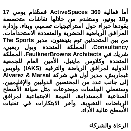
أما فعالية ActiveSpaces 360 فستُقام يومي 17
و18 يونيو، وستقدم من خلالها نقاشات متخصصة
يقودها خبراء حول استراتيجيات تصميم، وبناء، وإدارة
المرافق الرياضية الحضرية والمتعددة الاستخدامات.
من بين المتحدثين توم بنينغتون، مدير The Sports
Consultancy، المملكة المتحدة وبول ريغبي،
شريك في FaulknerBrowns Architects، المملكة
المتحدة وكلاوس ماينيل، الأمين العام للجمعية
الدولية لمرافق الرياضة والترفيه (IAKS) ولويس
غيماريش، مدير أول في شركة Alvarez & Marsal
إلى جانب عدد من المختصين الدوليين والإقليميين.
وستغطي الجلسات موضوعات مثل صيانة الأسطح
الصناعية المستدامة، القيمة الاجتماعية لمرافق
الرياضات النخبوية، وآخر الابتكارات في تقنيات
الأسطح عالية الأداء.
الرعاة والشركاء