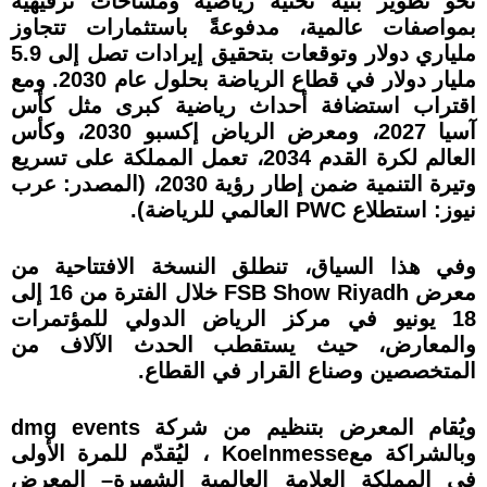
نحو تطوير بنية تحتية رياضية ومساحات ترفيهية
بمواصفات عالمية، مدفوعةً باستثمارات تتجاوز
ملياري دولار وتوقعات بتحقيق إيرادات تصل إلى 5.9
مليار دولار في قطاع الرياضة بحلول عام 2030. ومع
اقتراب استضافة أحداث رياضية كبرى مثل كأس
آسيا 2027، ومعرض الرياض إكسبو 2030، وكأس
العالم لكرة القدم 2034، تعمل المملكة على تسريع
وتيرة التنمية ضمن إطار رؤية 2030، (المصدر: عرب
نيوز: استطلاع PWC العالمي للرياضة).
وفي هذا السياق، تنطلق النسخة الافتتاحية من
معرض FSB Show Riyadh خلال الفترة من 16 إلى
18 يونيو في مركز الرياض الدولي للمؤتمرات
والمعارض، حيث يستقطب الحدث الآلاف من
المتخصصين وصناع القرار في القطاع.
ويُقام المعرض بتنظيم من شركة dmg events
وبالشراكة معKoelnmesse ، ليُقدّم للمرة الأولى
في المملكة العلامة العالمية الشهيرة– المعرض