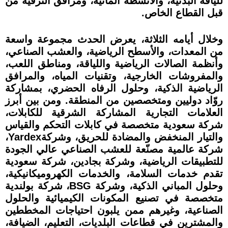
للياقة البدنية، والأنشطة المائية، ومرافق الترفيه من
قبل القطاع الخاص.
وخلال أيامه الثلاثة، يعرض الحدث مجموعة واسعة
من المعدات، والأسطح الرياضية، والعشب الصناعي،
وأنظمة الصالات الرياضية واللياقة، ومناطق اللعب،
والمفروشات الخارجية، وتقنيات المياه، والمرافق
الرياضية الذكية، وحلول الرفاه الحضري، بمشاركة
روّاد دوليين ومتخصصين من المنطقة. ومن بين أبرز
العلامات التجارية المشاركة الشرقية للكابلات،
شركة سعودية متخصصة في كابلات التحكم والقياس
والتيار المنخفض والمضادة للحريق، وشركة​Yardex،
شركة عالمية مصنّعة للعشب الصناعي عالي الجودة
للتطبيقات الرياضية، وشركة بجادين، شركة سعودية
تقدم خدمات السلامة، والخدمات الكهروميكانيكية،
وحلول المباني الذكية، وشركة BSG، شركة بولندية
متخصصة في تصنيع المكونات الكيميائية والحلول
الصناعية، وغيرهم ممن يلبون احتياجات المخططين
والمشترين في قطاعات البلديات، التعليم، الضيافة،