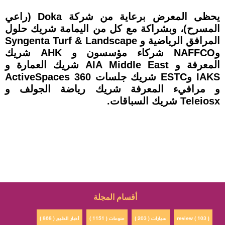
يحظى المعرض برعاية من شركة Doka (راعي
المسرح)، وبشراكة مع كل من اليمامة شريك حلول
المرافق الرياضية و Syngenta Turf & Landscape
وNAFFCO شركاء مؤسسون و AHK شريك
المعرفة و AIA Middle East شريك العمارة و
IAKS وESTC شريك جلسات ActiveSpaces 360
و مرافيء المعرفة شريك رياضة الجولف و
Teleiosx شريك السباقات.
أقسام المجلة
review ( 103 )
سيارات ( 203 )
منوعات ( 1151 )
أخبار الخليج ( 868 )