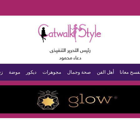
رئيس التحرير التنفيذى
دعاء محمود
فسح معانا
أهل الفن
صحة وجمال
مجوهرات
ديكور
موضة
زف