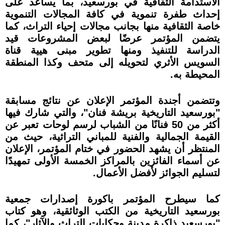
الاستدامة الثقافية في بورسعيد، بما يساعد على
إحداث طفرة تنموية في كافة المجالات التنموية
خاصة الثقافية منها بجانب مجالات إحياء التراث، كما
يتضمن المؤتمر عرضًا لبعض المشروعات قيد
الدراسة للتنفيذ ومنها تطوير مبنى هيية قناة
السويس الأثري لتحويله إلى متحف وكذا المنطقة
المحيطة به.
وتتضمن أجندة المؤتمر الإعلان عن نتائج مسابقة
"بورسعيد التاريخية بريشة فنان"، والتي شارك فيها
أكثر من 50 فنانًا من الشباب لرسم لوحات تعبر عن
القيمة الجمالية والفنية للمباني التراثية، حيث من
المنتظر أن يشهد الحضور في ختام المؤتمر، الإعلان
عن أسماء الفائزين بالمراكز الخمسة الأولى تمهيدًا
لتسليم الجوائز لأفضل الأعمال.
كما سيطرح المؤتمر باكورة إصدارات جمعية
بورسعيد التاريخية من الكتب الوثائقية، وهو كتاب
"بورسعيد ذاكرة مدينة وحكايات التراث والآثار"، كما