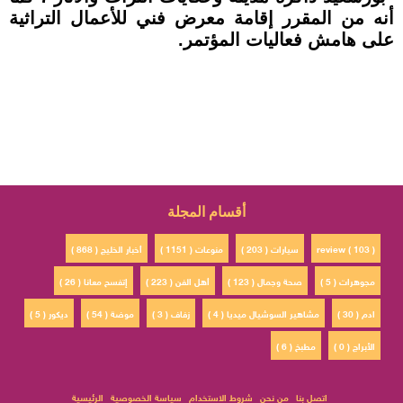
أنه من المقرر إقامة معرض فني للأعمال التراثية
على هامش فعاليات المؤتمر.
أقسام المجلة
review ( 103 )
سيارات ( 203 )
منوعات ( 1151 )
أخبار الخليج ( 868 )
مجوهرات ( 5 )
صحة وجمال ( 123 )
أهل الفن ( 223 )
إتفسح معانا ( 26 )
ادم ( 30 )
مشاهير السوشيال ميديا ( 4 )
زفاف ( 3 )
موضة ( 54 )
ديكور ( 5 )
الأبراج ( 0 )
مطبخ ( 6 )
اتصل بنا
من نحن
شروط الاستخدام
سياسة الخصوصية
الرئيسية