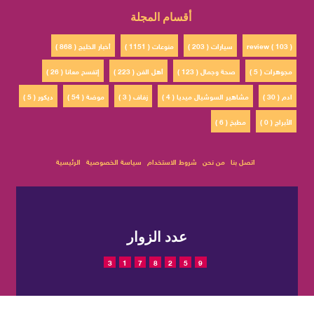
أقسام المجلة
review ( 103 )
سيارات ( 203 )
منوعات ( 1151 )
أخبار الخليج ( 868 )
مجوهرات ( 5 )
صحة وجمال ( 123 )
أهل الفن ( 223 )
إتفسح معانا ( 26 )
ادم ( 30 )
مشاهير السوشيال ميديا ( 4 )
زفاف ( 3 )
موضة ( 54 )
ديكور ( 5 )
الأبراج ( 0 )
مطبخ ( 6 )
اتصل بنا
من نحن
شروط الاستخدام
سياسة الخصوصية
الرئيسية
عدد الزوار
3
1
7
8
2
5
9