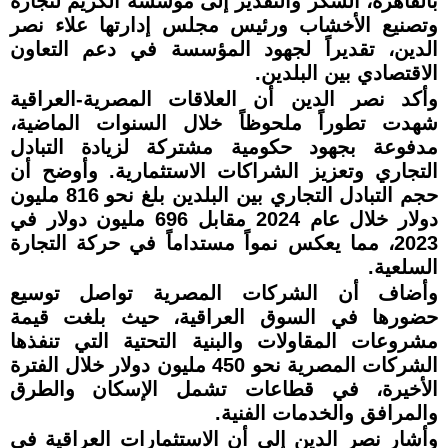
بالقاهرة، الشكر والتقدير إلى مؤسسة الكريم لتجارة
وتصنيع الأخشاب ورئيس مجلس إدارتها علاء نصر
الدين، تقديراً لجهود المؤسسة في دعم التعاون
الاقتصادي بين البلدين.
وأكد نصر الدين أن العلاقات المصرية-العراقية
شهدت تطوراً ملحوظاً خلال السنوات الماضية،
مدفوعة بجهود حكومية مشتركة لزيادة التبادل
التجاري وتعزيز الشراكات الاستثمارية. وأوضح أن
حجم التبادل التجاري بين البلدين بلغ نحو 816 مليون
دولار خلال عام 2024 مقابل 696 مليون دولار في
2023، مما يعكس نمواً مستداماً في حركة التجارة
السلعية.
وأضاف أن الشركات المصرية تواصل توسيع
حضورها في السوق العراقية، حيث بلغت قيمة
مشروعات المقاولات والبنية التحتية التي تنفذها
الشركات المصرية نحو 450 مليون دولار خلال الفترة
الأخيرة، في قطاعات تشمل الإسكان والطرق
والمرافق والخدمات الفنية.
وأشار نصر الدين إلى أن الاستثمارات العراقية في