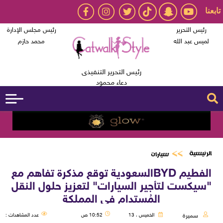
تابعنا
رئيس التحرير
رئيس مجلس الإدارة
لميس عبد الله
محمد حازم
رئيس التحرير التنفيذى
دعاء محمود
الرئيسية
سيارات
الفطيم BYDالسعودية توقع مذكرة تفاهم مع
"سيكست لتأجير السيارات" لتعزيز حلول النقل
المُستدام في المملكة
سميرة
الخميس ، 13
10:52 ص
عدد المشاهدات :