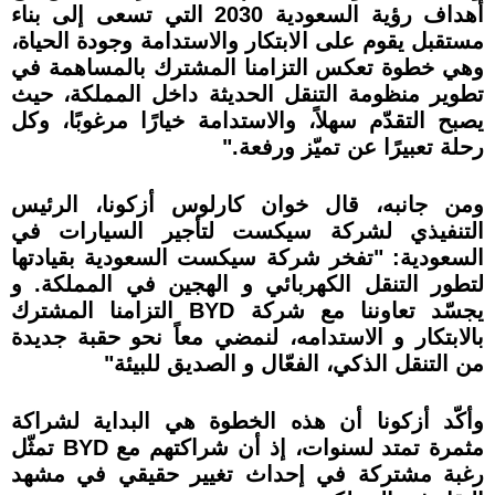
أهداف رؤية السعودية 2030 التي تسعى إلى بناء
مستقبل يقوم على الابتكار والاستدامة وجودة الحياة،
وهي خطوة تعكس التزامنا المشترك بالمساهمة في
تطوير منظومة التنقل الحديثة داخل المملكة، حيث
يصبح التقدّم سهلاً، والاستدامة خيارًا مرغوبًا، وكل
رحلة تعبيرًا عن تميّز ورفعة."
ومن جانبه، قال خوان كارلوس أزكونا، الرئيس
التنفيذي لشركة سيكست لتأجير السيارات في
السعودية: "تفخر شركة سيكست السعودية بقيادتها
لتطور التنقل الكهربائي و الهجين في المملكة. و
يجسّد تعاوننا مع شركة BYD التزامنا المشترك
بالابتكار و الاستدامه، لنمضي معاً نحو حقبة جديدة
من التنقل الذكي، الفعّال و الصديق للبيئة"
وأكّد أزكونا أن هذه الخطوة هي البداية لشراكة
مثمرة تمتد لسنوات، إذ أن شراكتهم مع BYD تمثّل
رغبة مشتركة في إحداث تغيير حقيقي في مشهد