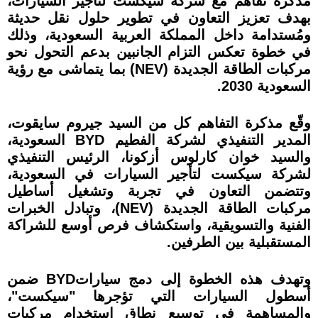
مذكرة تفاهم مع شركة سيكست لتأجير السيارات،
بهدف تعزيز التعاون في تطوير حلول نقل حديثة
ومُستدامة داخل المملكة العربية السعودية، وذلك
في خطوة تعكس التزام الجانبين بدعم التحول نحو
مركبات الطاقة الجديدة (NEV) بما يتماشى مع رؤية
السعودية 2030.
وقّع مذكرة التفاهم كل من السيد جيروم سايقوت،
المدير التنفيذي لشركة الفطيم BYD السعودية،
والسيد خوان كارلوس أزكونا، الرئيس التنفيذي
لشركة سيكست لتأجير السيارات في السعودية،
وتتضمن التعاون في تجربة وتشغيل أساطيل
مركبات الطاقة الجديدة (NEV)، وتبادل الخبرات
الفنية والتسويقية، واستكشاف فرص أوسع للشراكة
المستقبلية بين الطرفين.
وتهدف هذه الخطوة إلى دمج سياراتBYD ضمن
أسطول السيارات التي تؤجرها "سيكست"،
والمساهمة في توسيع نطاق استخدام مركبات