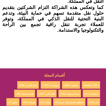
النقل في المملكة.
كما وتعكس هذه الشراكة التزام الشركتين بتقديم
حلول نقل متقدمة تسهم في حماية البيئة، وتدعم
البنية التحتية للنقل الذكي في المملكة، وتوفر
للعملاء تجربة تنقل راقية تجمع بين الراحة
والتكنولوجيا والاستدامة.
أقسام المجلة
review ( 103 )
سيارات ( 203 )
منوعات ( 1151 )
أخبار الخليج ( 868 )
مجوهرات ( 5 )
صحة وجمال ( 123 )
أهل الفن ( 221 )
إتفسح معانا ( 26 )
ادم ( 30 )
مشاهير السوشيال ميديا ( 4 )
زفاف ( 3 )
موضة ( 54 )
ديكور ( 5 )