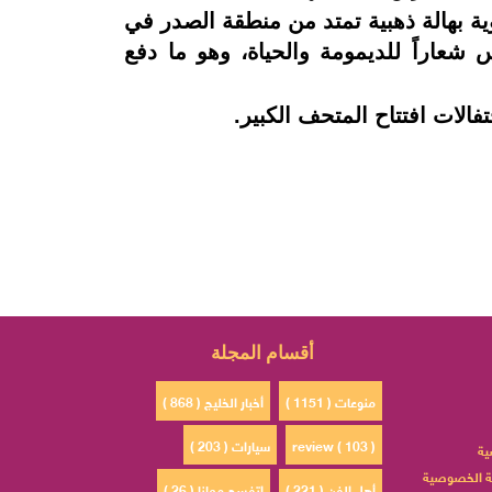
ية بهالة ذهبية تمتد من منطقة الصدر في
شعاراً للديمومة والحياة، وهو ما دفع
الات افتتاح المتحف الكبير.
أقسام المجلة
منوعات ( 1151 )
أخبار الخليج ( 868 )
review ( 103 )
سيارات ( 203 )
ية
 الخصوصية
أهل الفن ( 221 )
إتفسح معانا ( 26 )