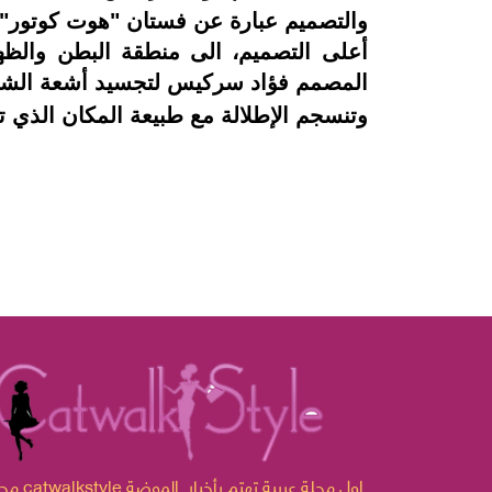
والتصميم عبارة عن فستان "هوت كوتور" با
أعلى التصميم، الى منطقة البطن والظهر
المصمم فؤاد سركيس لتجسيد أشعة الشم
وتنسجم الإطلالة مع طبيعة المكان الذي ت
مجلة catwalkstyle اول مجلة ع