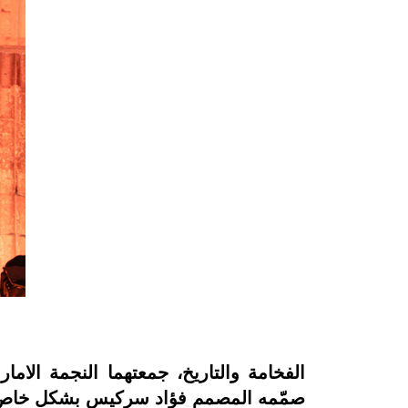
الفخامة والتاريخ، جمعتهما النجمة الام
صمّمه المصمم فؤاد سركيس بشكل خاص لظهورها في احتفالية Qatari Diar 