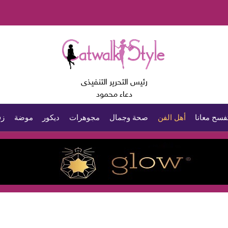
رئيس التحرير التنفيذى
دعاء محمود
فسح معانا
أهل الفن
صحة وجمال
مجوهرات
ديكور
موضة
زف