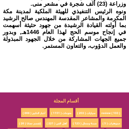
وزراعة (23) ألف شجرة في مشعر منى.
ونوه الرئيس التنفيذي للهيئة الملكية لمدينة مكة
المكرمة والمشاعر المقدسة المهندس صالح الرشيد
بما أولته القيادة الرشيدة من جهود حثيثة أسهمت
في إنجاح موسم الحج لهذا العام 1446هـ, وبدور
جميع الجهات المشاركة من خلال الجهود المبذولة
والعمل الدؤوب، والتعاون المستمر.
أقسام المجلة
review ( 103 )
سيارات ( 203 )
منوعات ( 1151 )
أخبار الخليج ( 868 )
مجوهرات ( 5 )
صحة وجمال ( 123 )
أهل الفن ( 221 )
إتفسح معانا ( 26 )