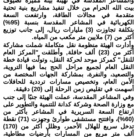
والمشاعر المقدسة في تهيئة بيئة مميزة لضيوف
بيت الله الحرام من خلال تنفيذ مشاريع بنية تحتية
متقدمة في مجالات الطاقة، وارتفعت السعة
الكهربائية في المشاعر المقدسة بنسبة (95%)
بتكلفة تجاوزت (3) مليارات ريال، إلى جانب توزيع
أكثر من (7) ملايين متر مكعب من المياه.
وأدارت الهيئة منظومة نقل متكاملة شملت مشاركة
أكثر من (23) ألف حافلة, وأطلقت "المركز العام
للنقل" كمركز موحد لحركة النقل، وتولّت قيادة خطة
النقل العام لجميع مراحل الحج بما فيها التروية،
والتصعيد، والنفرة، بمشاركة الجهات المختصة من
الأمن العام، وتخصيص مسارات ترددية للحافلات
أسهمت في تقليص زمن الرحلة إلى (20) دقيقة.
وفي المشاعر المقدسة، عملت الهيئة جنبًا إلى جنب
مع وزارة الصحة وشركة كدانة للتنمية والتطوير على
ارتفاع السعة السريرية في المشاعر بأكثر من
(60%)، وافتتح مستشفى طوارئ وجهزت (71) نقطة
تدخل سريع للهلال الأحمر، وظلل أكثر من (170)
ألف متر مربع من المسارات بأرضيات مطاطية،