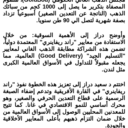
المصفاة بتكرير ما يصل إلى 1000 كجم من سبائك
الذهب (الناتجة عن التعدين الصغير) أسبوعياً تزداد
بصفة شهرية لتصل الي 90 طن سنويا.
وأوضح دراز إلى الأهمية السوقية: من خلال
الاستفادة من معايير "راند ريفاينري" المعتمدة دولياً،
تضمن هذه الشراكة مطابقة الذهب الغاني لمعايير
"التسليم الجيد" (Good Delivery) العالمية، مما
يجعله مقبولاً للتداول في الأسواق العالمية الكبرى
مثل لندن.
اختتم د سعيد دراز إلى تعزيز هذه الخطوة نفوذ "راند
ريفاينري" في القارة الأفريقية وتدعم إضفاء الصبغة
الرسمية على قطاع التعدين الحرفي والصغير، وهو
محرك أساسي للنمو الاقتصادي في غانا. كما تتيح
للمعدنين المحليين الوصول إلى الأسواق العالمية من
خلال ضمان التزام ذهبهم بأعلى المعايير الأخلاقية
والجودة.