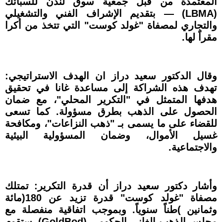
المعتمدة من قبل جمعية سوق لندن للسبائك
(LBMA) — بتقديم الإشراف الفني والتشغيلي
والتجاري لمصفاة "غولد كوست" التي تتخذ من أكرا
مقراً لها.
وقال الدكتور سعيد دراز ان الهدف الاستراتيجي:
تهدف هذه الشراكة إلى مساعدة غانا في تحقيق
هدفها المتمثل في "التكرير المحلي"، مع ضمان
الحصول على الذهب بطرق مسؤولة. كما تسعى
للقضاء على ما يسمى بـ "ذهب النزاعات"، ومكافحة
غسيل الأموال، وضمان المسؤولية البيئية
والاجتماعية.
وأشار دكتور سعيد دراز أن قدرة التكرير: تمتلك
مصفاة "غولد كوست" قدرة تزيد عن 180(مائة
وثمانين )طناً سنوياً. وبموجب اتفاقية منفصلة مع
مجلس الذهب الغاني الحكومي (GoldBod)، ستقوم