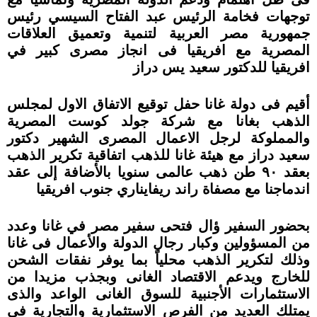
توجهات فخامة الرئيس عبد الفتاح السيسي رئيس
جمهورية مصر العربية لتنمية وتعميق العلاقات
المصرية مع افريقيا فى انجاز مصرى كبير في
افريقيا للدكتور سعيد يس دراز
أقيم فى دولة غانا حفل توقيع الاتفاق الاول لمجلس
الذهب بغانا مع شركة جولد كوست المصرية
والمملوكة لرجل الاعمال المصرى الشهير دكتور
سعيد دراز مع هيئة غانا للذهب اتفاقية تكرير الذهب
بعقد ٩٠ طن ذهب عالمى سنويا بالأضافة إلى عقد
اندماجنا مع مصفاة راند ريفايناري جنوب افريقيا
بحضور السفير ؤال فتحى سفير مصر في غانا وعدد
من المسؤولين وكبار رجال الدولة والأعمال فى غانا
وذلك لتكرير الذهب محلياً بما يوفر نفقات الشحن
للخارج ويدعم الاقتصاد الغانى وبجذب مزيدا من
الاستثمارات الأجنبية للسوق الغانى الواعد والذى
يمتلك العديد من الفرص الاستثمارية والتجارية فى