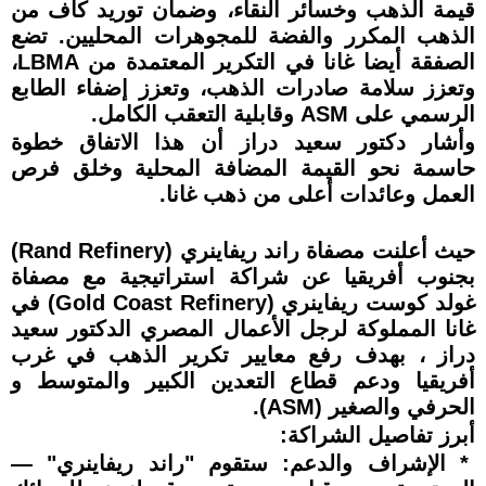
قيمة الذهب وخسائر النقاء، وضمان توريد كاف من
الذهب المكرر والفضة للمجوهرات المحليين. تضع
الصفقة أيضا غانا في التكرير المعتمدة من LBMA،
وتعزز سلامة صادرات الذهب، وتعزز إضفاء الطابع
الرسمي على ASM وقابلية التعقب الكامل.
وأشار دكتور سعيد دراز أن هذا الاتفاق خطوة
حاسمة نحو القيمة المضافة المحلية وخلق فرص
العمل وعائدات أعلى من ذهب غانا.
حيث أعلنت مصفاة راند ريفاينري (Rand Refinery)
بجنوب أفريقيا عن شراكة استراتيجية مع مصفاة
غولد كوست ريفاينري (Gold Coast Refinery) في
غانا المملوكة لرجل الأعمال المصري الدكتور سعيد
دراز ، بهدف رفع معايير تكرير الذهب في غرب
أفريقيا ودعم قطاع التعدين الكبير والمتوسط و
الحرفي والصغير (ASM).
أبرز تفاصيل الشراكة:
* الإشراف والدعم: ستقوم "راند ريفاينري" —