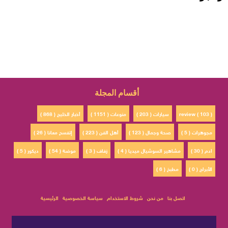
أقسام المجلة
review ( 103 )
سيارات ( 203 )
منوعات ( 1151 )
أخبار الخليج ( 868 )
مجوهرات ( 5 )
صحة وجمال ( 123 )
أهل الفن ( 223 )
إتفسح معانا ( 26 )
ادم ( 30 )
مشاهير السوشيال ميديا ( 4 )
زفاف ( 3 )
موضة ( 54 )
ديكور ( 5 )
الأبراج ( 0 )
مطبخ ( 6 )
اتصل بنا
من نحن
شروط الاستخدام
سياسة الخصوصية
الرئيسية