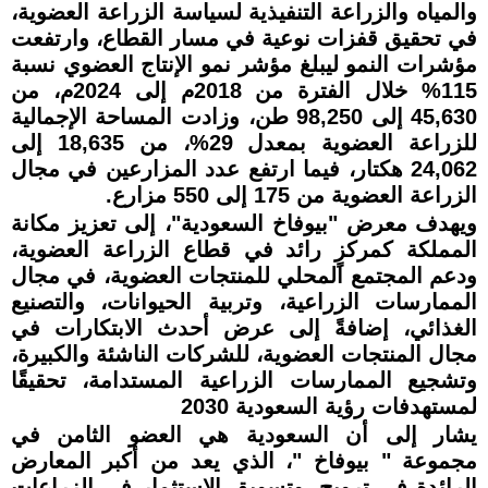
والمياه والزراعة التنفيذية لسياسة الزراعة العضوية،
في تحقيق قفزات نوعية في مسار القطاع، وارتفعت
مؤشرات النمو ليبلغ مؤشر نمو الإنتاج العضوي نسبة
115% خلال الفترة من 2018م إلى 2024م، من
45,630 إلى 98,250 طن، وزادت المساحة الإجمالية
للزراعة العضوية بمعدل 29%، من 18,635 إلى
24,062 هكتار، فيما ارتفع عدد المزارعين في مجال
الزراعة العضوية من 175 إلى 550 مزارع.
ويهدف معرض "بيوفاخ السعودية"، إلى تعزيز مكانة
المملكة كمركزٍ رائد في قطاع الزراعة العضوية،
ودعم المجتمع المحلي للمنتجات العضوية، في مجال
الممارسات الزراعية، وتربية الحيوانات، والتصنيع
الغذائي، إضافةً إلى عرض أحدث الابتكارات في
مجال المنتجات العضوية، للشركات الناشئة والكبيرة،
وتشجيع الممارسات الزراعية المستدامة، تحقيقًا
لمستهدفات رؤية السعودية 2030
يشار إلى أن السعودية هي العضو الثامن في
مجموعة " بيوفاخ "، الذي يعد من أكبر المعارض
الرائدة في ترويج، وتسويق الاستثمار في الزراعات