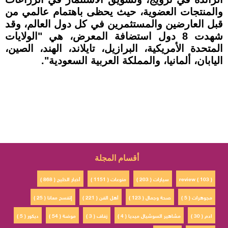
والمنتجات العضوية، حيث يحظى باهتمام عالمي من
قبل العارضين والمستثمرين في كل دول العالم، وقد
شهدت 8 دول استضافة المعرض، هي "الولايات
المتحدة الأمريكية، البرازيل، تايلاند، الهند، الصين،
اليابان، ألمانيا، والمملكة العربية السعودية".
أقسام المجلة
review ( 103 )
سيارات ( 203 )
منوعات ( 1151 )
أخبار الخليج ( 868 )
مجوهرات ( 5 )
صحة وجمال ( 123 )
أهل الفن ( 221 )
إتفسح معانا ( 25 )
ادم ( 30 )
مشاهير السوشيال ميديا ( 4 )
زفاف ( 3 )
موضة ( 54 )
ديكور ( 5 )