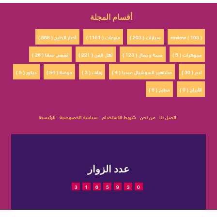
أقسام المجلة
review ( 103 )
سيارات ( 203 )
منوعات ( 1151 )
أخبار الخليج ( 868 )
مجوهرات ( 5 )
صحة وجمال ( 123 )
أهل الفن ( 221 )
إتفسح معانا ( 26 )
ادم ( 30 )
مشاهير السوشيال ميديا ( 4 )
زفاف ( 3 )
موضة ( 54 )
ديكور ( 5 )
الأبراج ( 0 )
مطبخ ( 6 )
اتصل بنا
من نحن
شروط الاستخدام
سياسة الخصوصية
الرئيسية
عدد الزوار
3
1
6
5
9
3
0