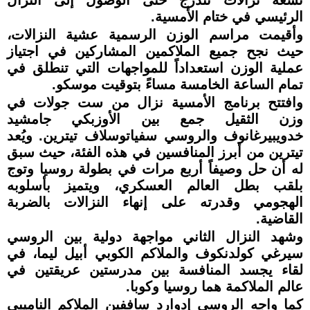
الرئيسي في ختام الأمسية.
وأقيمت مراسم الوزن الرسمية عشية النزالات،
حيث نجح جميع الملاكمين المشاركين في اجتياز
عملية الوزن استعداداً للمواجهات التي تنطلق في
تمام الساعة الخامسة مساءً بتوقيت موسكو.
وافتتح برنامج الأمسية نزال من ست جولات في
وزن الثقيل جمع بين الأوزبكي جامشيد
خدويبيرغانوف والروسي سفياتوسلاف تيترين. ويُعد
تيترين من أبرز المنافسين في هذه الفئة، حيث سبق
له أن حل وصيفاً أربع مرات في بطولة روسيا وتوج
بلقب بطل العالم العسكري، ويتميز بأسلوبه
الهجومي وقدرته على إنهاء النزالات بالضربة
القاضية.
وشهد النزال الثاني مواجهة دولية بين الروسي
سيرغي كولدنكوف والملاكم الكوبي أبيل ليما، في
لقاء يجسد المنافسة بين مدرستين عريقتين في
عالم الملاكمة هما روسيا وكوبا.
كما واجه الروسي إدوارد ساففين الملاكم الناميبي