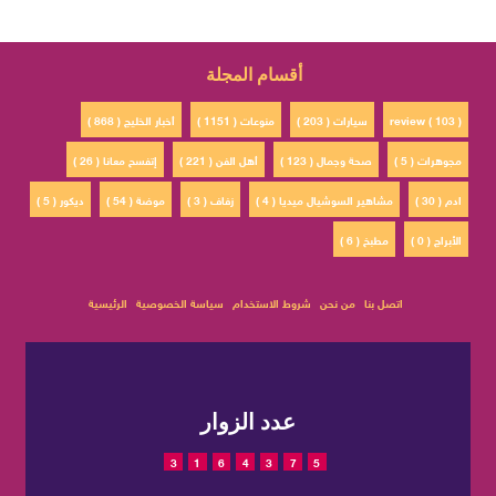
أقسام المجلة
review ( 103 )
سيارات ( 203 )
منوعات ( 1151 )
أخبار الخليج ( 868 )
مجوهرات ( 5 )
صحة وجمال ( 123 )
أهل الفن ( 221 )
إتفسح معانا ( 26 )
ادم ( 30 )
مشاهير السوشيال ميديا ( 4 )
زفاف ( 3 )
موضة ( 54 )
ديكور ( 5 )
الأبراج ( 0 )
مطبخ ( 6 )
اتصل بنا
من نحن
شروط الاستخدام
سياسة الخصوصية
الرئيسية
عدد الزوار
3
1
6
4
3
7
5