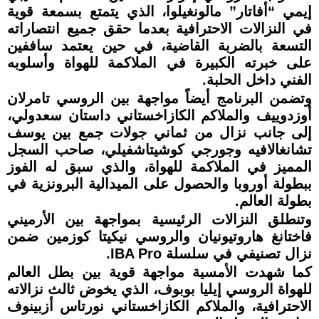
إيمي “أفاتار” مالونغيلوا، الذي يتمتع بسمعة قوية
في النزالات الاحترافية بعدما حقق جميع انتصاراته
التسعة بالضربة القاضية، في حين يعتمد ساففين
على خبرته الكبيرة في الملاكمة للهواة وأسلوبه
الفني داخل الحلبة.
وتضمن البرنامج أيضاً مواجهة بين الروسي تامرلان
أوزدوييف والملاكم الكازاخستاني داستان سعدولي،
إلى جانب نزال من ثماني جولات جمع بين يوسف
تشانغالافيه وجورجي كوشيتاشفيلي، صاحب السجل
المميز في الملاكمة للهواة، والذي سبق له الفوز
ببطولة أوروبا والحصول على الميدالية البرونزية في
بطولة العالم.
وتنطلق النزالات الرئيسية بمواجهة بين الأرميني
فاختانغ هاروتيونيان والروسي نيكيتا كوزمين ضمن
نزال تصنيفي في سلسلة IBA Pro.
كما شهدت الأمسية مواجهة قوية بين بطل العالم
للهواة الروسي إيليا بوبوف، الذي يخوض ثالث نزالاته
الاحترافية، والملاكم الكازاخستاني نورتاس أزبينوف