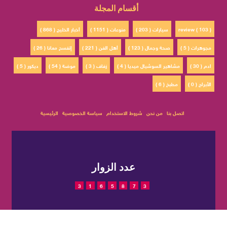
أقسام المجلة
review ( 103 )
سيارات ( 203 )
منوعات ( 1151 )
أخبار الخليج ( 868 )
مجوهرات ( 5 )
صحة وجمال ( 123 )
أهل الفن ( 221 )
إتفسح معانا ( 26 )
ادم ( 30 )
مشاهير السوشيال ميديا ( 4 )
زفاف ( 3 )
موضة ( 54 )
ديكور ( 5 )
الأبراج ( 0 )
مطبخ ( 6 )
اتصل بنا
من نحن
شروط الاستخدام
سياسة الخصوصية
الرئيسية
عدد الزوار
3
1
6
5
8
7
3