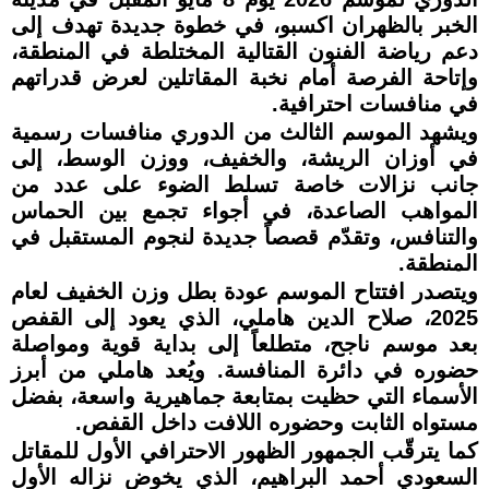
الخبر بالظهران اكسبو، في خطوة جديدة تهدف إلى
دعم رياضة الفنون القتالية المختلطة في المنطقة،
وإتاحة الفرصة أمام نخبة المقاتلين لعرض قدراتهم
في منافسات احترافية.
ويشهد الموسم الثالث من الدوري منافسات رسمية
في أوزان الريشة، والخفيف، ووزن الوسط، إلى
جانب نزالات خاصة تسلط الضوء على عدد من
المواهب الصاعدة، في أجواء تجمع بين الحماس
والتنافس، وتقدّم قصصاً جديدة لنجوم المستقبل في
المنطقة.
ويتصدر افتتاح الموسم عودة بطل وزن الخفيف لعام
2025، صلاح الدين هاملي، الذي يعود إلى القفص
بعد موسم ناجح، متطلعاً إلى بداية قوية ومواصلة
حضوره في دائرة المنافسة. ويُعد هاملي من أبرز
الأسماء التي حظيت بمتابعة جماهيرية واسعة، بفضل
مستواه الثابت وحضوره اللافت داخل القفص.
كما يترقّب الجمهور الظهور الاحترافي الأول للمقاتل
السعودي أحمد البراهيم، الذي يخوض نزاله الأول