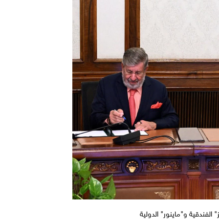
 الفندقية و"ماينور" الدولية