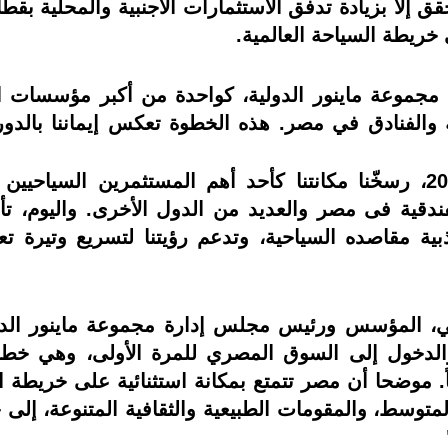
 إلا بزيادة تدفق الاستثمارات الأجنبية والمحلية بقط
ريطة السياحة العالمية.
 مجموعة ماينور الدولية، كواحدة من أكبر مؤسسات ا
ة والفنادق في مصر. هذه الخطوة تعكس إيماننا بالدور
وقال ، "منذ تأسيس صن رايز عام 2002، رسخّنا مكانتنا كأحد أهم المس
ندقية فى مصر والعديد من الدول الأخرى. واليوم، تأ
ية مقاصده السياحية، وتدعم رؤيتنا لتسريع وتيرة تع
يكي، المؤسس ورئيس مجلس إدارة مجموعة ماينور الدو
لدخول إلى السوق المصري للمرة الأولى، وهي خطوة
ً. موضحا أن مصر تتمتع بمكانة استثنائية على خريطة 
متوسط، والمقومات الطبيعية والثقافية المتنوعة، إلى 