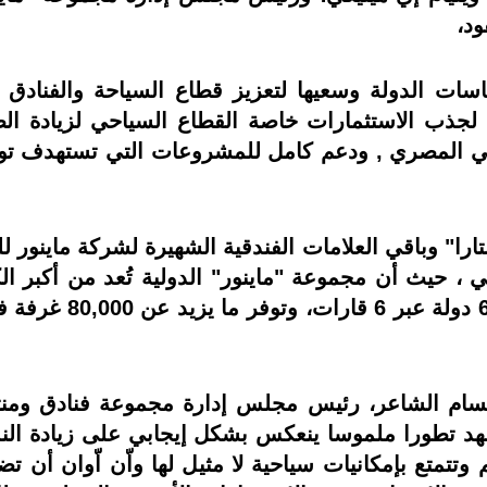
اسات الدولة وسعيها لتعزيز قطاع السياحة والفنادق ك
ات لجذب الاستثمارات خاصة القطاع السياحي لزيادة ال
احي المصري , ودعم كامل للمشروعات التي تستهدف توفي
نتارا" وباقي العلامات الفندقية الشهيرة لشركة ماينو
ي ، حيث أن مجموعة "ماينور" الدولية تُعد من أكبر الك
 حسام الشاعر، رئيس مجلس إدارة مجموعة فنادق ومن
هد تطورا ملموسا ينعكس بشكل إيجابي على زيادة الن
تتمتع بإمكانيات سياحية لا مثيل لها واّن اّوان أن تض