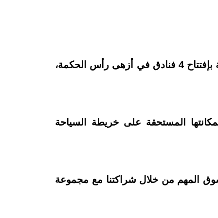
الشراكة تستهدف 50 فندقا بمصر تحت علامات " ماينور " الفندقية وأشهرها " أنانتارا " , والبداية بإفتتاح 4 فنادق في أزهى رأس الحكمة،
مكانتها المستحقة على خريطة السياحة
لسوق المهم من خلال شراكتنا مع مجموعة