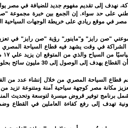
ة، نهدف إلى تقديم مفهوم جديد للضيافة في مصر يواكب
طني على حد سواء. إن الجمع بين خبرة مجموعة "صن ر
صر في موقع ريادي على خريطة الوجهات السياحية الع
وعتي "صن رايز" و"ماينور" رؤية "صن رايز" في تعزيز
 الشراكة في وقت يشهد فيه قطاع السياحة المصري نم
السيا
 إلى الوصول إلى 30 مليون سائح بحلول عام 2030 .
 قطاع السياحة المصري من خلال إنشاء عدد من الفناد
يز مكانة مصر كوجهة سياحية آمنة ومتنوعة تزيد من جاذ
شمل برنامج توفير قروض ميسرة لتوسعة وتحديث المنش
ونية تهدف إلى رفع كفاءة العاملين في القطاع وضم