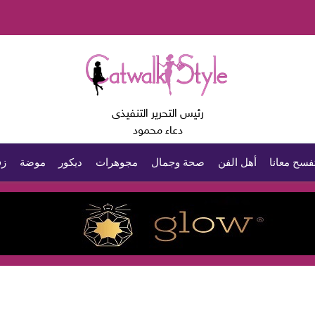
رئيس التحرير التنفيذى
دعاء محمود
فسح معانا
أهل الفن
صحة وجمال
مجوهرات
ديكور
موضة
زف