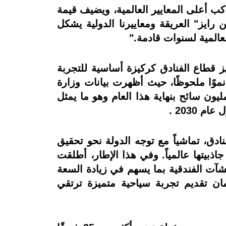
 أعلى المعايير العالمية، ويضيف قيمة
ايز" العريقة ومعاييرنا الدولية يشكل
المية لسنوات قادمة."
 قطاع الفنادق كركيزة أساسية للتجربة
وًا ملحوظًا، حيث أظهرت بيانات وزارة
حة والآثار أن مصر استقبلت عددًا قياسيًا من السياح والذي من المتوقع ان يزيد علي ١٧ مليون سائح بنهاية هذا العام وهو ما يمثل
ق، تماشياً مع توجه الدولة نحو تحقيق
بيتها عالمياً. وفي هذا الإطار، أطلقت
آت الفندقية بما يسهم في زيادة السعة
ان تقديم تجربة سياحية متميزة ترتقي