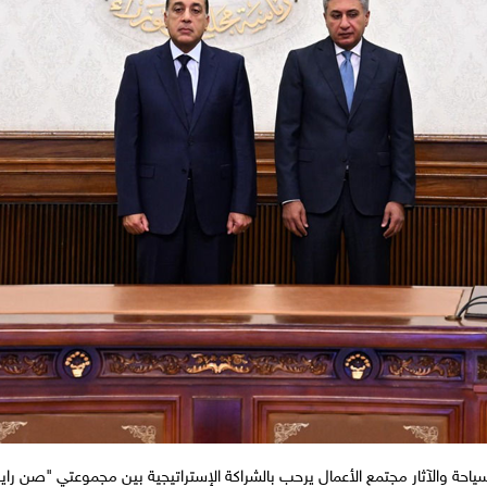
ياحة والآثار مجتمع الأعمال يرحب بالشراكة الإستراتيجية بين مجموعتي "صن رايز"