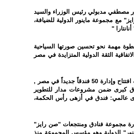
تور مصطفي مدبولي رئيس الوزراء والسيد
" مع مجموعة ماينور الدولية للضيافة،
نانتارا "
خطوة مهمة نحو تحسين صورتها السياحية
اتفاقية الثقة الدولية المتزايدة في مصر
الجدير بالذكر أنه بموجب الاتفاقية تتعاون "صن رايز" مع "ماينور" لإطلاق خطة توسعية تستهدف افتتاح وإدارة 50 فندقاً جديداً في مصر ,
نادق كبرى ضمن مشروعات مدار للتطوير
وى عالمي: فندق في أزهى رأس الحكمة،
رة مجموعة فنادق ومنتجعات "صن رايز"
ينور" الدولية وهو مؤسس المجموعة منذ