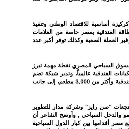
ركيزة أساسية للاقتصاد الوطني وتنفيذ
طاقة الفندقية بمصر خاصة من العلامات
ر العملة الصعبة وكذلك توفر أكبر عدد
ر للسوق السياحي المصري نقطة مهمة تبرز
يانات الفندقية عالمياً، وتدير شبكة تضم
أكثر من 640 فندقًا ومنتجعا في حوالي 60 دولة عبر 6 قارات، وتوفر ما يزيد عن 80,000 غرفة فندقية وأكثر من 3,000 مطعم، إلى جانب
تجعات "صن رايز" وشركة مدار للتطوير
مو والدخل السياحي , وأوضح الشاعر أن
ع مصر أقدامها بين كبار الدول السياحية