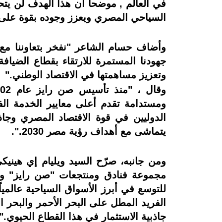
في العالم , موضحا ان هذا الهدف لن يتحقق
السياحي المصري ويعزز وجوده بقوة على خ
وأضاف حسام الشاعر "نفخر بتعاوننا مع
جهودنا المستمرة للارتقاء بقطاع الضياف
وتعزيز مساهمتها في الاقتصاد الوطني."
ومستدامة تقدم أعلى معايير الخدمة الف
الدوليين في قوة الاقتصاد المصري وجاذب
يتماشى مع أهداف رؤية مصر 2030.".
ومن جانبه، صرّح السيد ويليام إي هين
مجموعة فنادق ومنتجعات "صن رايز" وا
للتوسع في أبرز الأسواق السياحية عالميا
الفريد المطل على البحر الأحمر والبحر ال
جاذبية الاستثمار في هذا القطاع الحيوي."