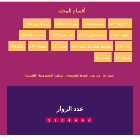
أقسام المجلة
review ( 103 )
سيارات ( 203 )
منوعات ( 1151 )
أخبار الخليج ( 868 )
مجوهرات ( 5 )
صحة وجمال ( 123 )
أهل الفن ( 221 )
إتفسح معانا ( 26 )
ادم ( 30 )
مشاهير السوشيال ميديا ( 4 )
زفاف ( 3 )
موضة ( 54 )
ديكور ( 5 )
الأبراج ( 0 )
مطبخ ( 6 )
اتصل بنا
من نحن
شروط الاستخدام
سياسة الخصوصية
الرئيسية
عدد الزوار
3
1
6
4
0
6
6