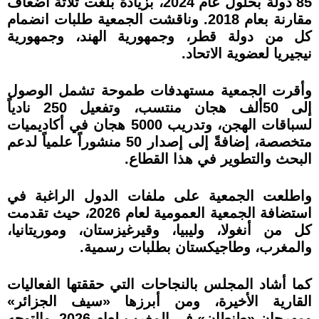
85 دولة بحلول عام 2024، بزيادة بلغت ثلاثة أضعاف
مقارنة بعام 2018. وناقشت الجمعية طلبات انضمام
كل من دولة قطر، وجمهورية الهند، وجمهورية
نيجيريا لعضوية الاتحاد.
وأقرت الجمعية مستهدفات طموحة تشمل الوصول
إلى 50ألف هجان منتسب، وتفعيل 250 نادياً
لسباقات الهجن، وتدريب 5000 هجان في أكاديميات
متخصصة، إضافةً إلى إصدار 50 منشوراً علمياً لدعم
البحث والتطوير في هذا القطاع.
واطلعت الجمعية على ملفات الدول الراغبة في
استضافة الجمعية العمومية لعام 2026، حيث تقدمت
كل من أنغولا، وليبيا، وقيرغيزستان، وموريتانيا،
والمغرب، وطاجيكستان بطلبات رسمية.
كما أشاد المجلس بالنجاحات التي حققتها الفعاليات
القارية الأخيرة، ومن أبرزها «سيف الجزائر»
ومهرجان «طنطان» في المغرب لعام 2026، والتوجه