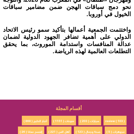
نحو دمج سباقات الهجن ضمن مضامير سباقات
الخيول في أوروبا.
واختتمت الجمعية أعمالها بتأكيد سمو رئيس الاتحاد
الدولي على أهمية تضافر الجهود الدولية لضمان
عدالة المنافسات واستدامة الموروث، بما يحقق
التطلعات العالمية لهذه الرياضة.
أقسام المجلة
review ( 103 )
سيارات ( 203 )
منوعات ( 1151 )
أخبار الخليج ( 868 )
مجوهرات ( 5 )
صحة وجمال ( 123 )
أهل الفن ( 221 )
إتفسح معانا ( 26 )