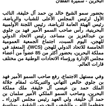
البحرين - سميرة القطان
بحضور سمو الشيخ خالد بن حمد آل خليفة، النائب
الأول لرئيس المجلس الأعلى للشباب والرياضة،
رئيس الهيئة العامة للرياضة، رئيس اللجنة الأولمبية
البحرينية، رأس صاحب السمو الأمير فهد بن جلوي
بن عبدالعزيز بن مساعد، رئيس الاتحاد الدولي
للهجن، اليوم السبت، اجتماع الجمعية العمومية
الخامسة للاتحاد الدولي للهجن (WCS)، المنعقد في
مملكة البحرين، بحضور أكثر من 85 عضواً من أعضاء
مجلس الإدارة ورؤساء الاتحادات الوطنية من مختلف
قارات العالم.
وفي مستهل الاجتماع، رفع صاحب السمو الأمير فهد
بن جلوي خالص التهاني والتبريكات لمقام جلالة
الملك حمد بن عيسى آل خليفة، ملك مملكة
البحرين، وصاحب السمو الملكي الأمير سلمان بن
حمد آل خليفة، ولي العهد رئيس مجلس الوزراء ـ
حفظهما الله ـ، وللشعب البحريني الشقيق، بمناسبة