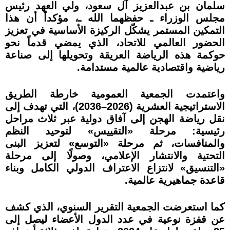
سلمان بن عبدالعزيز آل سعود، ولي العهد رئيس
مجلس الوزراء ـ حفظهما الله ـ، مؤكداً أن هذا
التمكين المستمر يشكّل الركيزة الأساسية في تعزيز
الحضور العالمي للاتحاد، الذي يمضي قدماً نحو
حوكمة هذه الرياضة العريقة وتحويلها إلى صناعة
رياضية واقتصادية عالمية مستدامة.
واعتمدت الجمعية العمومية خارطة الطريق
الاستراتيجية العشرية (2026–2036)، التي تهدف إلى
نقل رياضة الهجن إلى آفاق دولية عبر ثلاث مراحل
رئيسية: مرحلة «التقييس» لتوحيد النظم
والمنافسات، ثم مرحلة «التوسع» لتعزيز البنى
التحتية والانتشار الإعلامي، وصولًا إلى مرحلة
«التنسيق» لانتزاع الاعتراف الدولي الكامل وبناء
قاعدة جماهيرية عالمية.
كما استعرضت الجمعية التقرير السنوي، الذي كشف
عن قفزة نوعية في عدد الدول الأعضاء ليصل إلى