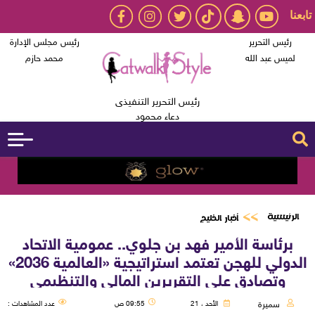
تابعنا
رئيس التحرير
رئيس مجلس الإدارة
لميس عبد الله
محمد حازم
رئيس التحرير التنفيذى
دعاء محمود
الرئيسية
أخبار الخليج
برئاسة الأمير فهد بن جلوي.. عمومية الاتحاد
الدولي للهجن تعتمد استراتيجية «العالمية 2036»
وتصادق على التقريرين المالي والتنظيمي
سميرة
الأحد ، 21
09:55 ص
عدد المشاهدات :