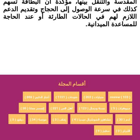
المقدسة والتنقل بينها، مؤكدة أن البطاقة تسهم
كذلك في سرعة الوصول إلى الحجاج وتقديم الدعم
اللازم لهم في الحالات الطارئة أو عند الحاجة
للمساعدة الميدانية.
أقسام المجلة
review ( 103 )
سيارات ( 203 )
منوعات ( 1151 )
أخبار الخليج ( 868 )
مجوهرات ( 5 )
صحة وجمال ( 123 )
أهل الفن ( 221 )
إتفسح معانا ( 26 )
ادم ( 30 )
مشاهير السوشيال ميديا ( 4 )
زفاف ( 3 )
موضة ( 54 )
ديكور ( 5 )
الأبراج ( 0 )
مطبخ ( 6 )