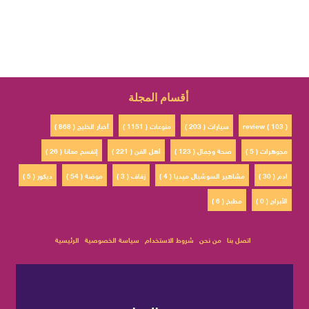
أقسام المجلة
review ( 103 )
سيارات ( 203 )
منوعات ( 1151 )
أخبار الخليج ( 868 )
مجوهرات ( 5 )
صحة وجمال ( 123 )
أهل الفن ( 221 )
إتفسح معانا ( 26 )
ادم ( 30 )
مشاهير السوشيال ميديا ( 4 )
زفاف ( 3 )
موضة ( 54 )
ديكور ( 5 )
الأبراج ( 0 )
مطبخ ( 6 )
اتصل بنا
من نحن
شروط الاستخدام
سياسة الخصوصية
الرئيسية