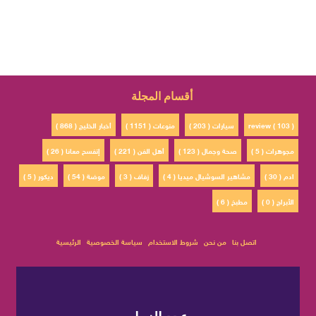
أقسام المجلة
review ( 103 )
سيارات ( 203 )
منوعات ( 1151 )
أخبار الخليج ( 868 )
مجوهرات ( 5 )
صحة وجمال ( 123 )
أهل الفن ( 221 )
إتفسح معانا ( 26 )
ادم ( 30 )
مشاهير السوشيال ميديا ( 4 )
زفاف ( 3 )
موضة ( 54 )
ديكور ( 5 )
الأبراج ( 0 )
مطبخ ( 6 )
اتصل بنا
من نحن
شروط الاستخدام
سياسة الخصوصية
الرئيسية