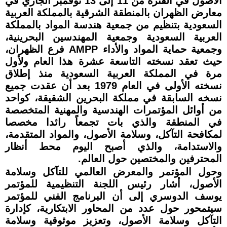
الأصول في الفترة من 11 إلى 13 نوفمبر الجاري في
معارض الظهران بالمنطقة الشرقية بالمملكة العربية
السعودية بتنظيم من جمعية هندسة المواد بالمملكة
العربية السعودية وجمعية المهندسين البحرينية،
وجمعية حماية المواد والأداء AMPP فرع الظهران،
حيث تعقد نسخته التاسعة عشرة هذا العام ولأول
مرة في المملكة العربية السعودية منذ إطلاق
نسخته الأولى في العام 1979 بعد أن عقدت جميع
نسخه السابقة في مملكة البحرين الشقيقة، كواحد
من أوائل المؤتمرات الهندسية والمهنية المتخصصة
في المنطقة والذي بات تجمعاً رائدا مخصصا
لمكافحة التآكل، وسلامة الأصول، والمواد المتقدمة،
والاستدامة، والذي أصبح اليوم محط أنظار
المحترفين والمختصين حول العالم.
وحول المؤتمر والمعرض العالمي للتآكل وسلامة
الأصول، أشار رئيس اللجنة التنظيمية للمؤتمر
يوسف الدوسري إلى أن البرنامج الفني للمؤتمر
سيتمحور حول عدد من المحاور الابتكارية، كإدارة
التآكل وسلامة الأصول، وتعزيز موثوقية وسلامة