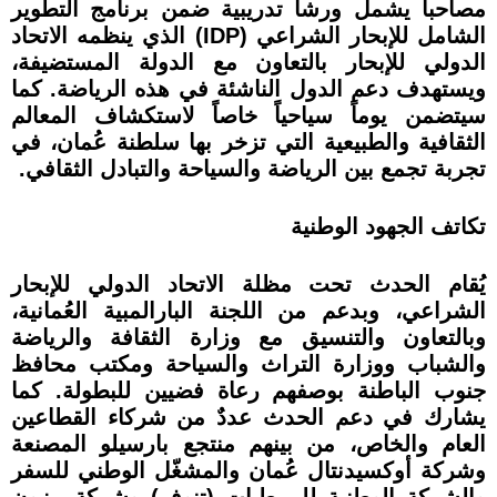
مصاحباً يشمل ورشاً تدريبية ضمن برنامج التطوير
الشامل للإبحار الشراعي (IDP) الذي ينظمه الاتحاد
الدولي للإبحار بالتعاون مع الدولة المستضيفة،
ويستهدف دعم الدول الناشئة في هذه الرياضة. كما
سيتضمن يوماً سياحياً خاصاً لاستكشاف المعالم
الثقافية والطبيعية التي تزخر بها سلطنة عُمان، في
تجربة تجمع بين الرياضة والسياحة والتبادل الثقافي.
تكاتف الجهود الوطنية
يُقام الحدث تحت مظلة الاتحاد الدولي للإبحار
الشراعي، وبدعم من اللجنة البارالمبية العُمانية،
وبالتعاون والتنسيق مع وزارة الثقافة والرياضة
والشباب ووزارة التراث والسياحة ومكتب محافظ
جنوب الباطنة بوصفهم رعاة فضيين للبطولة. كما
يشارك في دعم الحدث عددٌ من شركاء القطاعين
العام والخاص، من بينهم منتجع بارسيلو المصنعة
وشركة أوكسيدنتال عُمان والمشغّل الوطني للسفر
والشركة الوطنية للمرطبات (تنوف) وشركة مزون