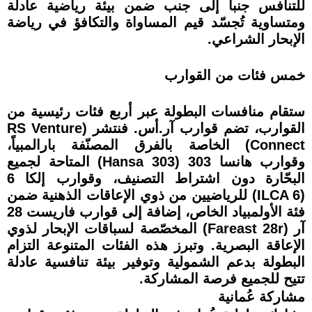
للتنافس جنباً إلى جنب ضمن بيئة رياضية عادلة
ومتساوية تُجسّد قيم المساواة والتكافؤ في رياضة
الإبحار الشراعي.
خمس فئات من القوارب
ستقام منافسات البطولة عبر أربع فئات رئيسية من
القوارب، تضم قوارب آر.أس. فنتشر (RS Venture
Connect) الخاصة بالفرق المصنّفة بارالمبياً،
وقوارب هانسا 303 (Hansa 303) المتاحة لجميع
البحّارة دون اشتراط التصنيف، وقوارب إلكا 6
(ILCA 6) للرياضيين من ذوي الإعاقات الذهنية ضمن
فئة الأولمبياد الخاص، إضافة إلى قوارب فاريست 28
آر (Fareast 28r) المخصّصة لسباقات الإبحار لذوي
الإعاقة البصرية. وتبرز هذه الفئات المتنوعة التزام
البطولة بدعم الشمولية وتوفير بيئة تنافسية عادلة
تتيح للجميع فرصة المشاركة.
مشاركة عُمانية