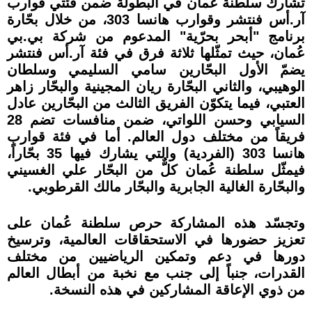
تشارك سلطنة عُمان في البطولة ضمن فئتي قوارب
آر.أس فنتشر وقوارب هانسا 303، من خلال بحّارة
برنامج "أبحر بحرّية" المدعوم من شركة بي.بي
عُمان، حيث تمثّلها ثلاثة فرق في فئة آر.أس فنتشر
يضمّ الأول البحّارين سامي السليمي وسلطان
الوهيبي، والثاني البحّارة ريان المجينية والبحّار زاهر
العتبي، فيما يتكوّن الفريق الثالث من البحّارين عادل
السيابي وحسن اللواتي، ضمن منافسات تضم 28
فريقاً من مختلف دول العالم. أما في فئة قوارب
هانسا 303 (الفردية) والتي يشارك فيها 35 بحّاراً،
فيمثّل سلطنة عُمان كلٌّ من البحّار علي الغسيني
والبحّارة الغالية الجابرية والبحّار مالك القرطوبي.
وتجسّد هذه المشاركة حرص سلطنة عُمان على
تعزيز حضورها في الاستحقاقات العالمية، وترسيخ
دورها في دعم وتمكين الرياضيين من مختلف
القدرات، جنباً إلى جنب مع نخبة من أبطال العالم
من ذوي الإعاقة المشاركين في هذه النسخة.