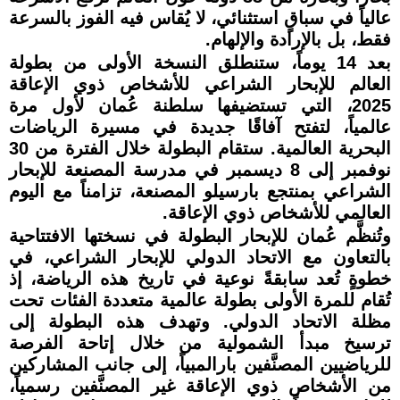
عالياً في سباقٍ استثنائي، لا يُقاس فيه الفوز بالسرعة
فقط، بل بالإرادة والإلهام.
بعد 14 يوماً، ستنطلق النسخة الأولى من بطولة
العالم للإبحار الشراعي للأشخاص ذوي الإعاقة
2025، التي تستضيفها سلطنة عُمان لأول مرة
عالمياً، لتفتح آفاقًا جديدة في مسيرة الرياضات
البحرية العالمية. ستقام البطولة خلال الفترة من 30
نوفمبر إلى 8 ديسمبر في مدرسة المصنعة للإبحار
الشراعي بمنتجع بارسيلو المصنعة، تزامناً مع اليوم
العالمي للأشخاص ذوي الإعاقة.
وتُنظَّم عُمان للإبحار البطولة في نسختها الافتتاحية
بالتعاون مع الاتحاد الدولي للإبحار الشراعي، في
خطوةٍ تُعد سابقةً نوعية في تاريخ هذه الرياضة، إذ
تُقام للمرة الأولى بطولة عالمية متعددة الفئات تحت
مظلة الاتحاد الدولي. وتهدف هذه البطولة إلى
ترسيخ مبدأ الشمولية من خلال إتاحة الفرصة
للرياضيين المصنَّفين بارالمبياً، إلى جانب المشاركين
من الأشخاص ذوي الإعاقة غير المصنَّفين رسمياً،