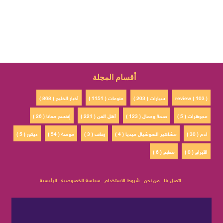
أقسام المجلة
review ( 103 )
سيارات ( 203 )
منوعات ( 1151 )
أخبار الخليج ( 868 )
مجوهرات ( 5 )
صحة وجمال ( 123 )
أهل الفن ( 221 )
إتفسح معانا ( 26 )
ادم ( 30 )
مشاهير السوشيال ميديا ( 4 )
زفاف ( 3 )
موضة ( 54 )
ديكور ( 5 )
الأبراج ( 0 )
مطبخ ( 6 )
اتصل بنا
من نحن
شروط الاستخدام
سياسة الخصوصية
الرئيسية