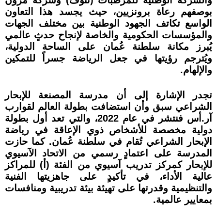
بوصفهم رعاة برونزيين، حيث يجسد هذا التعاون
الواسع تكاتف الجهود الوطنية بين مختلف الجهات
والمؤسسات الحكومية والخاصة لإنجاح حدثٍ عالمي
يُبرز مكانة سلطنة عُمان على الساحة الدولية،
ويُترجم رؤيتها في جعل الرياضة جسراً للتمكين
والإلهام.
تجدر الإشارة إلى أن مدرسة المصنعة للإبحار
الشراعي سبق وأن استضافت بطولة العالم لقوارب
آر.أس فنتشر في عام 2022، والتي تعد أول بطولة
دولية مخصصة للأشخاص ذوي الإعاقة في رياضة
الإبحار الشراعي تُقام في سلطنة عُمان. كما حازت
المدرسة على اعتمادٍ رسمي من الاتحاد الآسيوي
للإبحار كمركز تدريب آسيوي من الفئة (أ) للمراكز
عالية الأداء، في تأكيدٍ على جاهزيتها الفنية
والتنظيمية وقدرتها على تهيئة بيئة تدريبية ومنافسات
بمعايير عالمية.