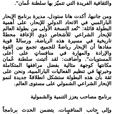
والثقافية الفريدة التي تتميّز بها سلطنة عُمان".
ومن جانبها، أكدت هانا ستودل، مديرة برنامج الإبحار
البارالمبي في الاتحاد الدولي للإبحار، على أهمية
البطولة قائلة: "تُعد النسخة الأولى من بطولة العالم
للإبحار الشراعي للأشخاص ذوي الإعاقة محطةً
تاريخية في مسيرة هذه الرياضة، ورسالةً قوية
مفادها أن الإبحار رياضةٌ للجميع، تجمع بين القوة
والإرادة والمهارة في منافساتٍ على أعلى
المستويات". وأضافت: لقد أثبتت سلطنة عُمان
مكانتها كوجهة مثالية بفضل مرافقها المتكاملة
وخبرتها في تنظيم الفعاليات البارالمبية، ونحن على
ثقة بأن هذه البطولة ستشكل انطلاقةً جديدة لنمو
الإبحار الشراعي الشمولي على مستوى العالم.
برنامج مصاحب يعزز التنمية والشمولية
وإلى جانب المنافسات، يتضمن الحدث برنامجاً