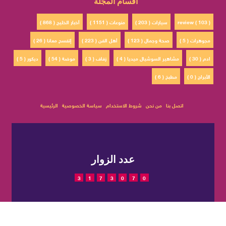
أقسام المجلة
review ( 103 )
سيارات ( 203 )
منوعات ( 1151 )
أخبار الخليج ( 868 )
مجوهرات ( 5 )
صحة وجمال ( 123 )
أهل الفن ( 223 )
إتفسح معانا ( 26 )
ادم ( 30 )
مشاهير السوشيال ميديا ( 4 )
زفاف ( 3 )
موضة ( 54 )
ديكور ( 5 )
الأبراج ( 0 )
مطبخ ( 6 )
اتصل بنا
من نحن
شروط الاستخدام
سياسة الخصوصية
الرئيسية
عدد الزوار
3
1
7
3
0
7
0