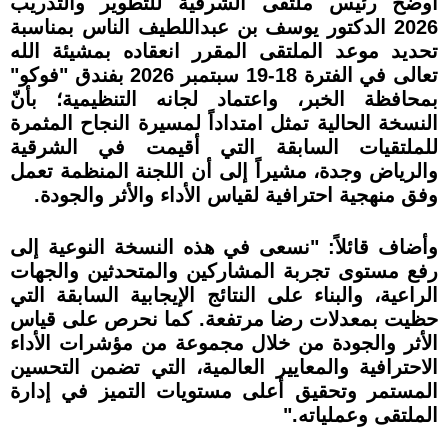
أوضح رئيس ملتقى الشرقية للتطوير والتدريب
2026 الدكتور يوسف بن عبداللطيف الناس بمناسبة
تحديد موعد الملتقى المقرر انعقاده بمشيئة الله
تعالى في الفترة 18-19 سبتمبر 2026 بفندق "فوكو"
بمحافظة الخبر، واعتماد لجانه التنظيمية؛ بأنّ
النسخة الحالية تمثل امتداداً لمسيرة النجاح المثمرة
للملتقيات السابقة التي أقيمت في الشرقية
والرياض وجدة، مشيراً إلى أن اللجنة المنظمة تعمل
وفق منهجية احترافية لقياس الأداء والأثر والجودة.
وأضاف قائلاً: "نسعى في هذه النسخة النوعية إلى
رفع مستوى تجربة المشاركين والمتحدثين والجهات
الراعية، والبناء على النتائج الإيجابية السابقة التي
حظيت بمعدلات رضا مرتفعة. كما نحرص على قياس
الأثر والجودة من خلال مجموعة من مؤشرات الأداء
الاحترافية والمعايير العالمية، التي تضمن التحسين
المستمر وتحقيق أعلى مستويات التميز في إدارة
الملتقى وعملياته."