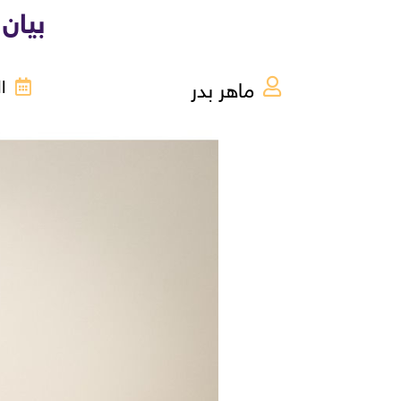
بيان
ماهر بدر
السب