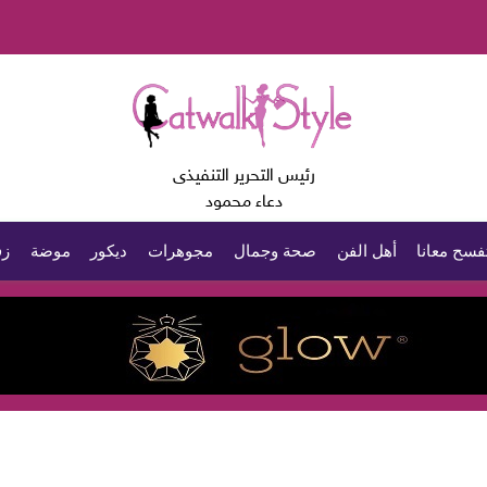
رئيس التحرير التنفيذى
دعاء محمود
فسح معانا
أهل الفن
صحة وجمال
مجوهرات
ديكور
موضة
زف