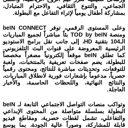
الجماعي، والتنوع الثقافي، والاحترام المتبادل،
بمشاركة أطفال يومياً لإثراء التفاعل مع البطولة.
وعلى المستوى الرقمي، توفر beIN CONNECT
ومنصة TOD by beIN بثاً مباشراً لجميع المباريات
الـ104 بتقنية HD، إلى جانب نقل برامج الاستوديو
الرئيسية المعروضة على قنوات البث التلفزيوني.
كما تطلق beIN موقعاً إلكترونياً مصغراً مخصصاً
للبطولة، يضم صفحات تعريفية بالمنتخبات، ولعبة
للتوقعات، وتحديثات مباشرة للنتائج، ومحتوى رقمياً
حصرياً، مدعوماً بإشعارات فورية لانطلاق المباريات،
والنتائج النهائية، واللحظات الحاسمة، والأخبار
العاجلة.
وتواكب منصات التواصل الاجتماعي التابعة لـ beIN
البطولة بسلسلة متواصلة من المحتوى الإبداعي
والتفاعلي، تشمل لقطات حصرية، ومقاطع فيديو
قابلة للمشاركة، وصوراً عالية الجودة، بما يوسع