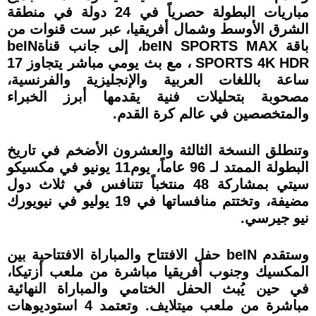
مباريات البطولة حصرياً في 24 دولة في منطقة
الشرق الأوسط وشمال أفريقيا، عبر ست قنوات من
باقة beIN SPORTS MAX، إلى جانب قناةbeIN
SPORTS 4K HDR ، مع بث يومي مباشر يتجاوز 17
ساعة باللغات العربية والإنجليزية والفرنسية،
مصحوبة بتحليلات فنية يقدمها أبرز الخبراء
والمتخصصين في عالم كرة القدم.
وتنطلق النسخة الثالثة والعشرون الأضخم في تاريخ
البطولة الممتد لـ 96 عاماً، يوم11 يونيو في مكسيكو
سيتي بمشاركة 48 منتخباً تتنافس في ثلاث دول
مضيفة، وتختتم منافساتها في 19 يوليو في نيويورك
نيو جيرسي.
وستقدم beIN حفل الافتتاح والمباراة الافتتاحية بين
المكسيك وجنوب أفريقيا مباشرة من ملعب أزتيكا،
في حين يُبث الحفل الختامي والمباراة النهائية
مباشرة من ملعب ميتلايف. وتعتمد 4 استوديوهات