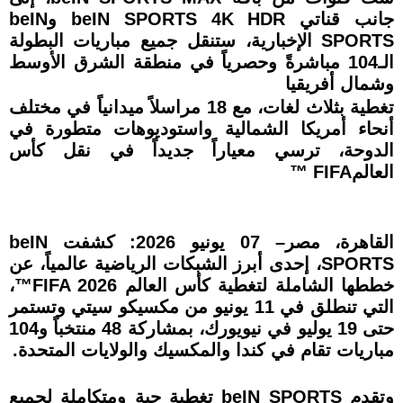
جانب قناتي beIN SPORTS 4K HDR وbeIN
SPORTS الإخبارية، ستنقل جميع مباريات البطولة
الـ104 مباشرةً وحصرياً في منطقة الشرق الأوسط
وشمال أفريقيا
تغطية بثلاث لغات، مع 18 مراسلاً ميدانياً في مختلف
أنحاء أمريكا الشمالية واستوديوهات متطورة في
الدوحة، ترسي معياراً جديداً في نقل كأس
العالمFIFA ™
القاهرة، مصر– 07 يونيو 2026: كشفت beIN
SPORTS، إحدى أبرز الشبكات الرياضية عالمياً، عن
خططها الشاملة لتغطية كأس العالم FIFA 2026™،
التي تنطلق في 11 يونيو من مكسيكو سيتي وتستمر
حتى 19 يوليو في نيويورك، بمشاركة 48 منتخباً و104
مباريات تقام في كندا والمكسيك والولايات المتحدة.
وتقدم beIN SPORTS تغطية حية ومتكاملة لجميع