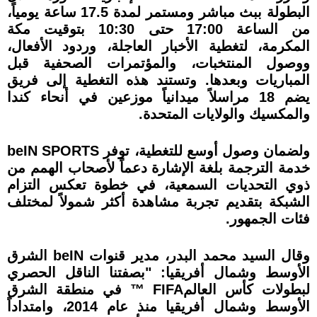
البطولة ببث مباشر ومستمر لمدة 17.5 ساعة يومياً،
من الساعة 17:00 حتى 10:30 بتوقيت مكة
المكرمة، لتغطية الأخبار العاجلة، وردود الأفعال،
ووصول المنتخبات، والمؤتمرات الصحفية قبل
المباريات وبعدها. وتستند هذه التغطية إلى فريق
يضم 18 مراسلاً ميدانياً موزعين في أنحاء كندا
والمكسيك والولايات المتحدة.
ولضمان وصول أوسع للتغطية، توفر beIN SPORTS
خدمة الترجمة بلغة الإشارة دعماً لأصحاب الهمم من
ذوي التحديات السمعية، في خطوة تعكس التزام
الشبكة بتقديم تجربة مشاهدة أكثر شمولاً لمختلف
فئات الجمهور.
وقال السيد محمد البدر، مدير قنوات beIN الشرق
الأوسط وشمال أفريقيا: "بصفتنا الناقل الحصري
لبطولات كأس العالمFIFA ™ في منطقة الشرق
الأوسط وشمال أفريقيا منذ عام 2014، وامتداداً