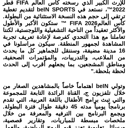
للإرث الكبير الذي رسخته كأس العالم FIFA قطر
2022™، نستعد في beIN SPORTS لتقديم تغطية
ترتقي إلى حجم هذه النسخة الاستثنائية من البطولة.
كأس العالمFIFA 2026 ™ ستكون الأكبر والأطول
والأكثر تعقيداً من الناحية التشغيلية واللوجستية، لكننا
تعاملنا مع هذا التحدي كفرصة لإعادة تعريف تجربة
المشاهدة لجمهور المنطقة. سيكون مراسلونا في
16 مدينة مضيفة، وسننقل للجماهير كل ما يحدث
من الملاعب، والتدريبات، والمؤتمرات الصحفية،
ومناطق المشجعين، بما يجعلهم أقرب إلى الحدث
لحظة بلحظة."
وتولي beIN اهتماماً خاصاً بالمشاهدين الصغار من
خلال تلفزيون ج، القناة الرائدة التابعة للمجموعة
والتي تبث برامج الأطفال باللغة العربية، التي تقدم
برنامجاً يومياً مدته 45 دقيقة طوال فترة البطولة.
ويجمع البرنامج بين الترفيه والمعرفة من خلال
ملخصات مبسطة للمباريات، وتقارير قصصية،
ورسائل تعليمية تعزز قيم الروح الرياضية، والعمل