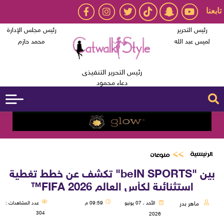
تابعنا
رئيس التحرير
رئيس مجلس الإدارة
لميس عبد الله
محمد حازم
رئيس التحرير التنفيذى
دعاء محمود
الرئيسية
منوعات
بين "beIN SPORTS" تكشف عن خطط تغطية
استثنائية لكأس العالم FIFA 2026™
ماهر بدر
الأحد ، 07 يونيو
09:59 م
عدد المشاهدات :
304
2026