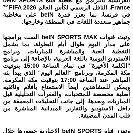
الفرنسية بالتزامن مع تغطية قناة beIN SPORTS
France، الناقل الرسمي لكأس العالم FIFA 2026™
في فرنسا، بما يعزز قدرة beIN على مخاطبة
جماهير متعددة اللغات في المنطقة وخارجها.
وتبث قنوات beIN SPORTS MAX الست برامجها
على مدار اليوم طوال أيام البطولة، بما يشمل
التغطية الحية والمباشرة للمباريات، وبرامج
الاستوديو اليومية باللغة العربية، بالإضافة إلى برنامج
"الكلمة الأخيرة" في تمام الساعة 15:00 بتوقيت
مكة المكرمة، وبرنامج "العالم اليوم" الذي يبدأ بثه
المباشر عند الساعة 17:00 بتوقيت مكة المكرمة.
ويمكن للمشاهدين أيضاً الاستمتاع بأفلام وثائقية
أصلية مخصصة للمنتخبات، والفقرات التحليلية قبل
المباريات وبعدها، إلى جانب التحليلات المعمقة من
داخل الاستوديو والتقارير الميدانية المباشرة من
قلب المدن المضيفة.
وتعزز قناة beIN SPORTS الإخبارية حضورها خلال