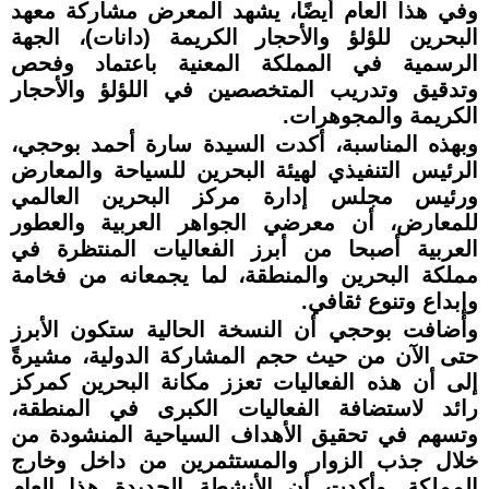
وفي هذا العام أيضًا، يشهد المعرض مشاركة معهد
البحرين للؤلؤ والأحجار الكريمة (دانات)، الجهة
الرسمية في المملكة المعنية باعتماد وفحص
وتدقيق وتدريب المتخصصين في اللؤلؤ والأحجار
الكريمة والمجوهرات.
وبهذه المناسبة، أكدت السيدة سارة أحمد بوحجي،
الرئيس التنفيذي لهيئة البحرين للسياحة والمعارض
ورئيس مجلس إدارة مركز البحرين العالمي
للمعارض، أن معرضي الجواهر العربية والعطور
العربية أصبحا من أبرز الفعاليات المنتظرة في
مملكة البحرين والمنطقة، لما يجمعانه من فخامة
وإبداع وتنوع ثقافي.
وأضافت بوحجي أن النسخة الحالية ستكون الأبرز
حتى الآن من حيث حجم المشاركة الدولية، مشيرةً
إلى أن هذه الفعاليات تعزز مكانة البحرين كمركز
رائد لاستضافة الفعاليات الكبرى في المنطقة،
وتسهم في تحقيق الأهداف السياحية المنشودة من
خلال جذب الزوار والمستثمرين من داخل وخارج
المملكة. وأكدت أن الأنشطة الجديدة هذا العام