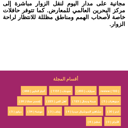
مجانية على مدار اليوم لنقل الزوار مباشرة إلى
مركز البحرين العالمي للمعارض. كما تتوفر حافلات
خاصة لأصحاب الهمم ومناطق مظللة للانتظار لراحة
الزوار.
أقسام المجلة
review ( 103 )
سيارات ( 203 )
منوعات ( 1151 )
أخبار الخليج ( 868 )
مجوهرات ( 5 )
صحة وجمال ( 123 )
أهل الفن ( 223 )
إتفسح معانا ( 26 )
ادم ( 30 )
مشاهير السوشيال ميديا ( 4 )
زفاف ( 3 )
موضة ( 54 )
ديكور ( 5 )
الأبراج ( 0 )
مطبخ ( 6 )