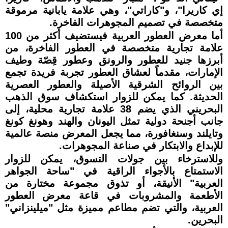
إي كاريرا"، و"كاراتي"، وهي علامة يابانية مرموقة
متخصصة في تصميم المجوهرات الفاخرة.
أما معرض العطور العربية فيستضيف أكثر من 100
علامة تجارية متخصصة في العطور الفاخرة، من
أبرزها جنيد للعطور والرونق وعطور قِصّة وطيف
الإمارات، مقدماً لعشاق العطور تجربة فريدة تجمع
بين الروائح الشرقية الأصيلة والعطور العصرية
الحديثة. كما يمكن للزوار استكشاف سوق الذهب
البحريني الذي يضم 38 علامة تجارية محلية، إلى
جانب أجنحة دولية تمثل اليونان والهند وهونغ كونغ
وتايلند وسنغافورة، مما يجعل المعرض منصة عالمية
للإبداع والابتكار في صناعة المجوهرات.
وللاسترخاء بين جولات التسوق، يمكن للزوار
الاستمتاع بالأجواء الراقية في "ساحة الجواهر
العربية" الأنيقة، أو تذوق مجموعة مختارة من
الأطعمة والمشروبات في قاعة معرض العطور
العربية، والتي تضم مطاعم مميزة مثل "ميلينزاني"
البحرين.