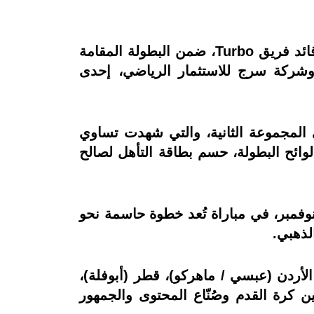
شهدت منافسات «كأس دوري الملوك – الشرق الأوسط» حضورًا لافتًا للممثل المصري تربون قائد فريق Turbo، ضمن البطولة المقامة
ي وشركة سرج للاستثمار الرياضي، إحدى
وية في المجموعة الثانية، والتي شهدت تساوي
ل ترجيحي وفق لوائح البطولة، حسم بطاقة التأهل لصالح
عد فريق Turbo لمواجهة قوية أمام فريق 3BS الذي يقوده الأردني عبسي، يوم الثلاثاء 11 نوفمبر، في مباراة تُعد خطوة حاسمة نحو
الأردن (عبسي / ماهركو)، قطر (أبوفلة)،
 كرة القدم وصُنّاع المحتوى والجمهور