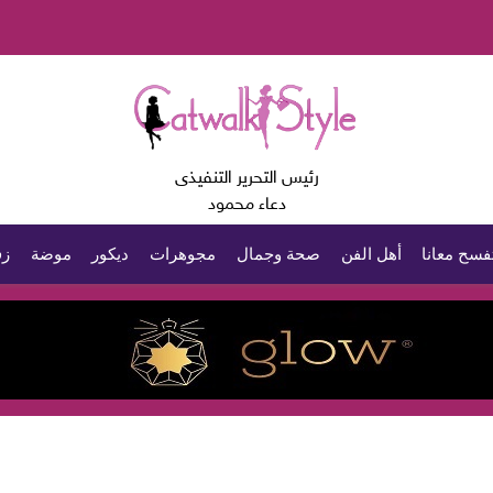
رئيس التحرير التنفيذى
دعاء محمود
فسح معانا
أهل الفن
صحة وجمال
مجوهرات
ديكور
موضة
زف