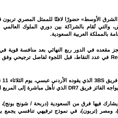
اض، والتي تُقام بالشراكة بين دوري الملوك العالم
مة بالمملكة العربية السعودية.
ادة تربون من حجز مقعده في الدور ربع النهائي بعد منافسة ق
فرق Turbo وUltra Chmicha وRed Zone في عدد النقاط، قبل اللجوء لفاص
ويست
هل مباشرة إلى المربع الذهبي.
يث يشارك فيها فرق من السعودية (دربحة / شونج بونج)، 
)، ومصر (تربون)، في نموذج ترفيهي تنافسي يجمع بين