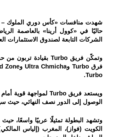
حاليًا في «كوول أرينا» بالعاصمة الري
الشركات التابعة لصندوق الاستثمارات العا
وتمكّن فريق Turbo بقي
Turbo.
الوصول إلى الدور نصف النهائي، حيث سيواجه الفائز فريق DR7 الذي تأ
وتشهد البطولة تمثيلًا عربيًا واسعًا، ح
الكويت (فواز)، المغرب (إلياس المالكي