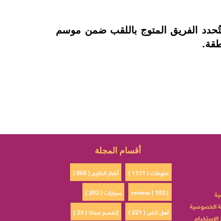
تُحدد الفريق المتوج باللقب ضمن موسم
طقة.
أقسام المجلة
منوعات ( 1151 )
أخبار الخليج ( 868 )
review ( 103 )
سيارات ( 203 )
ية
 الخصوصية
أهل الفن ( 221 )
إتفسح معانا ( 25 )
الاستخدام