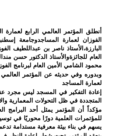
الفوزان لعمارة المساجدوجامعة إسطن
البارزة،الأستاذ ناصر بن عبداللطيف ال
العام للجائزةوالأستاذ الدكتور حسن مندا
محمود الشامي الأمين العام لبرنامج الفو
وبدوره وفي حديثه عن المؤتمر العالمي ا
لعمارة المساجد
إعادة التفكير في المسجد ليس مجرد عنوا
المتجددة في ظل التحولات المعمارية والاج
مؤكداً أن المؤتمر يمثل أحد البرامج ا
للمؤتمرات العلمية دورًا محوريًا في توسي
يسهم في بناء بيئة معرفية مستدامة تدعم ا
ينعقد المؤتمر تحت شعار إعادة النظر في