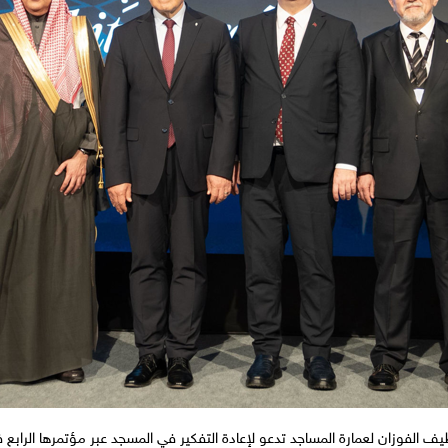
طيف الفوزان لعمارة المساجد تدعو لإعادة التفكير في المسجد عبر مؤتمرها الراب