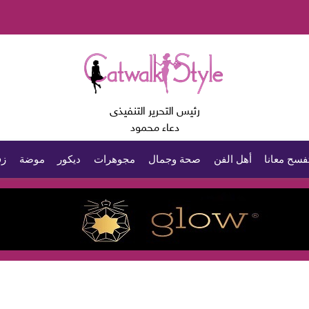
رئيس التحرير التنفيذى
دعاء محمود
فسح معانا
أهل الفن
صحة وجمال
مجوهرات
ديكور
موضة
زف