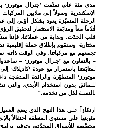
مدى مئة عام، تمتّعت ’جنرال موتورز‘ بن
الإسكندرية وصولاً إلى ملايين المركبا
الرحلة المتميّزة يعود بشكل أوّلي إلى عملا
قُدُماً معاً ومتابَعة الاستثمار لتحقيق
قلب الحدَث. وبداية من عملائنا، فإننا 
مختارة، وسنقوم بإطلاق حملة إقليمية ند
تجمعهم مع مركباتنا. وفي الوقت ذاته، سن
– بالتعاون مع ’جنرال موتورز‘ – ساعدوا
لمتابَعتنا باستمرار مع عودة ’كاديلاك‘
موتورز‘ المتطوّرة والرائدة المدمَجة داخ
للسائق بدون استخدام الأيدي، والتي تشكّ
بالنسبة لكل من نخدمه."
ارتكازاً على هذا النهج الذي يضع العميل
مئويتها على مستوى المنطقة احتفالاً بالإن
مخصَّصة للأسواق المحدَّدة، وتوفير برام