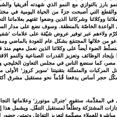
مو بارز بالتوازي مع النمو الذي شهدته أفريقيا وال
ت والقطع التي أصبحت جزءً من الحياة اليومية في مخ
ئنا ووكلائنا وشركائنا الذين وضعوا ثقتهم بعلاماتنا الت
 الرؤى الواعدة الخاصّة بالمنطقة. وسوف نضع على مدار 
سنكرّم ولاءهم عبر توفير عروض شيّقة على علامات ’شف
عو من خلالها المجتمَع بشكل عام للعودة بالماضي ومشا
سلّط الضوء أيضاً على وكلائنا الذين نعمل معهم منذ فت
 بإيجاد الوظائف وتعزيز القدرات الصناعية والنمو الا
 إلى مصر، كما سنضع الناس في مجلس التعاون الخليجي 
ل المركبات والمتمثّلة بتقنيتنا ’سوبر كروز‘ الأولى 
ل حجر أساس يدفعنا قُدُماً نحو مستقبل مشرق أكثر ويت
 في المقدِّمة، ستقوم ’جنرال موتورز‘ وعلاماتها التجا
جازات المشترَكة وتطلُّعاً لمستقبل التنقّل. ويشمل هذا 
ج مباشرة للعملاء مصمَّمة لتعزيز التفاعل وتمتين حض