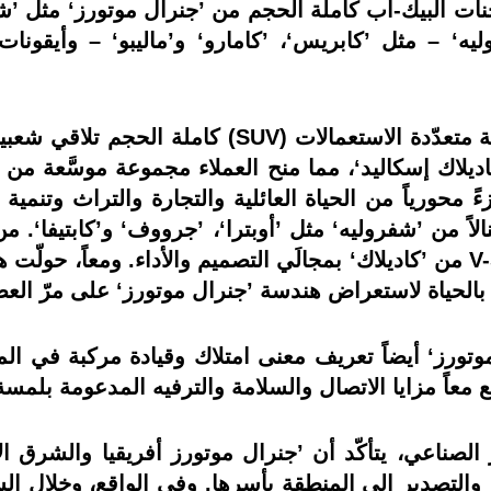
ات البيك-أب كاملة الحجم من ’جنرال موتورز‘ مثل ’ش
 – مثل ’كابريس‘، ’كامارو‘ و’ماليبو‘ – وأيقونات ف
علاوة على هذا، صارت المركبات الرياضية متعدّدة ال
يلاك إسكاليد‘، مما منح العملاء مجموعة موسَّعة من ال
محورياً من الحياة العائلية والتجارة والتراث وتنمية 
 من ’شفروليه‘ مثل ’أوبترا‘، ’جرووف‘ و’كابتيفا‘. من 
مثل ’شفروليه كورفيت‘ وسلسلة V-Series من ’كاديلاك‘ بمجالَي التصميم والأد
 بالحياة لاستعراض هندسة ’جنرال موتورز‘ على مرّ العص
موتورز‘ أيضاً تعريف معنى امتلاك وقيادة مركبة في المن
ع معاً مزايا الاتصال والسلامة والترفيه المدعومة بلمس
الصناعي، يتأكّد أن ’جنرال موتورز أفريقيا والشرق ا