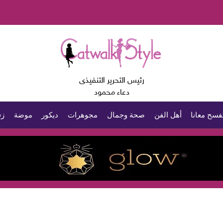
رئيس التحرير التنفيذى
دعاء محمود
فسح معانا
أهل الفن
صحة وجمال
مجوهرات
ديكور
موضة
زف