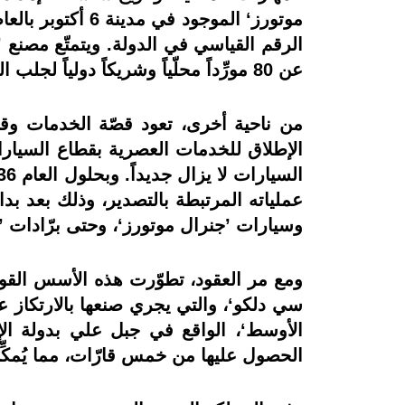
الرقم القياسي في الدولة. ويتمتّع مصنع ’
عن 80 مورِّداً محلّياً وشريكاً دولياً لجلب الجودة والخبرات العالمية إلى المنطقة.
الإطلاق للخدمات العصرية بقطاع السيارات
عملياته المرتبطة بالتصدير، وذلك بعد ب
وسيارات ’جنرال موتورز‘، وحتى برّادات 
ومع مر العقود، تطوّرت هذه الأسس القوي
سي دلكو‘، والتي يجري صنعها بالارتكاز ع
الأوسط‘، الواقع في جبل علي بدولة الإم
الحصول عليها من خمس قارّات، مما يُمكِّن