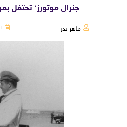
جنرال موتورز‘ تحتفل بمرور 100 سنة على التواجد المتميّز في أفريقيا والش
ماهر بدر
السب