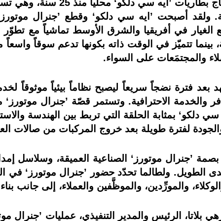
وفي المملكة العربية السعودية، يجري
قة. ولقد أصبحت ’ايه سي دلكو‘ وقطع ’جنرال موتورز‘ 
ع الغيار في أفريقيا والشرق الأوسط تماشياً مع تطوّر 
 يقارب 60 مليون بطارية، بينما تتميّز في الوقت ذاته بكونها تدعم سوقاً
ملاء والمجتمَعات على السواء.
عد فترة نضجاً سريعاً ليصبح نظاماً بيئياً موثوقاً لخد
توافر والخدمة الاحترافية. وتستمر قصّة ’جنرال موتورز‘ م
سي دلكو‘ بمثابة الحلقة التي تربط بين الهندسة والاستخ
 والجودة لفترة طويلة بعد خروج المركبات من صالات ال
صمة ’جنرال موتورز‘ الصناعية العميقة، وسلاسل إمدادها
لمدى الطويل. ولطالما تحدّد حضور ’جنرال موتورز‘ في ا
وكلاء، والمورِّدين، والموظَّفين والعملاء، إلى جانب بنا
ي بلاتا، الرئيس والمدير التنفيذي، عمليات ’جنرال مو