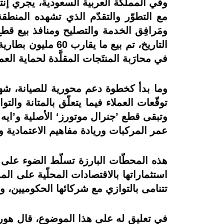
مع التطوّر والتقدّم الذي تشهده المنط
ومَرافِق الخدمة والتصليح ومنافذ بيع قط
التاريخ، تم بيع ما
في محارَبة المنتَجات المقلَّدة لحماية الع
وما بدأ كخطوة دعم محورية للصيانة، شهد ب
توقّعات العملاء فيما يتعلّق بالمتانة وال
وتبقى قطع ’جنرال موتورز‘ الأصلية و’ايه 
عمر المركبات وريادة مفاهيم الاعتمادية
هذه المحطّات البارزة تسلّط الضوء على ب
استثماراتها بالاقتصادات المحلّية على ا
تتنامى بالتوازي مع شركائها الحكوميين، وال
في تعليق له على هذا الموضوع، قال هوره