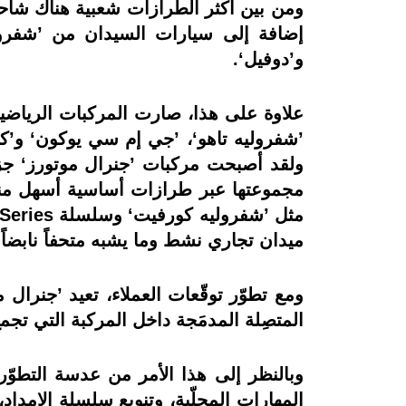
ومن بين أكثر الطرازات شعبية هناك شاحن
إضافة إلى سيارات السيدان من ’شفروليه‘
و’دوفيل‘.
’شفروليه تاهو‘، ’جي إم سي يوكون‘ و’كاد
ولقد أصبحت مركبات ’جنرال موتورز‘ جزءً 
مجموعتها عبر طرازات أساسية أسهل منالاً
ميدان تجاري نشط وما يشبه متحفاً نابضاً
ومع تطوّر توقّعات العملاء، تعيد ’جنرال 
المتصِلة المدمَجة داخل المركبة التي تجم
وبالنظر إلى هذا الأمر من عدسة التطوّر 