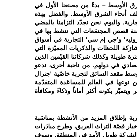
شرق الأوسط – بدءً من مصنعنا الأول في
تلف أنحاء الشرق الأوسط. والفضل بهذه
جارية. واليوم، نحن نجدّد التزامنا بالمضي
السنة قصص المجتمَعات التي ننشط بها في
روليه‘ و’جي إم سي‘ التجارية في أسواق
رَكة اللحظات والذكريات المميّزة التي
رة طويلة وكذلك شركائنا القيّمين الذين
قتصادي في دولهم. من ناحية أخرى، ندعو
وسط مقعد السائق لتجربة خاصّية ’جنرال
من نوعها في العالم للمساعَدة المتقدّمة
ميّز بكونه أكثر أماناً وذكاءً ومكافأة
رية بإطلاق المزيد من الأنشطة بمناسَبة
إخبار قصّة التراث العريق، وطرح مبادَرات
ور الشركة طويل الأمد في المنطقة. وسوف