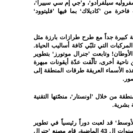
فروليه سيلفرادو‘، و’جي إم سي سييرا‘،
اخرة من ’كاديلاك‘ بما فيها ’فليتوود‘
استعمالات (SUV) كاملة الحجم تلاقي شعبية كبيرة جداً مع طرح طرازات بارزة مثل
مركبات التي تلبّي كافة أساليب الحياة.
الأوطان! وتابعت ’جنرال موتورز‘ بتطوير
ناحية أخرى، تألّقت عدّة أيقونات مبهرة
اء. ومعاً، حولّت هذه الأسماء العريقة طرقات المنطقة إلى
ور.
طقة من خلال ’اونستار‘، منصّتها التقنية
ة بشرية.
لأوسط‘ قد لعبت دوراً رئيسياً في تطوير
المهارات المحلّية، وتنويع سلسلة الإمداد، والتصدير إلى المنطقة بأسرها. وفي الواقع، وخلال السنوات ال 43 الماضية، قام مصنع ’جنرال