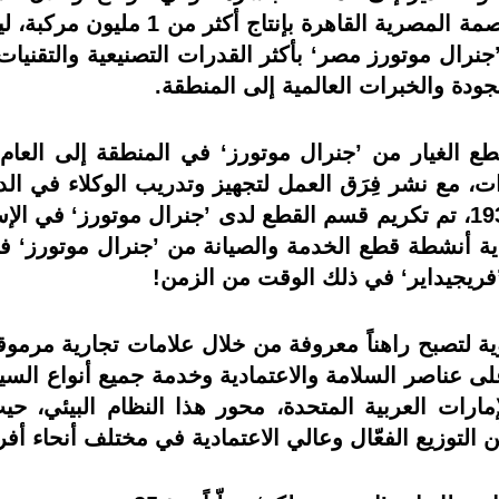
موتورز‘ الموجود في مدينة 6 أكتوبر با
جنرال موتورز مصر‘ بأكثر القدرات التصنيعية والتقنيات 
، مع نشر فِرَق العمل لتجهيز وتدريب الوكلاء في الدو
السيارات لا يزال جديداً. وبحلول العام 1936، تم تكريم قسم القطع لدى ’جن
داية أنشطة قطع الخدمة والصيانة من ’جنرال موتورز‘ 
’فريجيداير‘ في ذلك الوقت من الزمن!
ة لتصبح راهناً معروفة من خلال علامات تجارية مرموقة
لى عناصر السلامة والاعتمادية وخدمة جميع أنواع السي
ارات العربية المتحدة، محور هذا النظام البيئي، حيث
 التوزيع الفعّال وعالي الاعتمادية في مختلف أنحاء أف