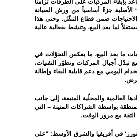
 إنتاج بطاريات ’ايه سي دلكو‘ محلّياً منذ 25 سنة، وهي تساعد بإبقاء المركبات على الطرقات تزامناً
الأصلية جزءً أساسياً من ورش الصيانة
الاحتياجات ضمن قطاع التنقّل. وحتى هذا
 واسعاً مستقلاً لما بعد البيع، وتنشط بفعالية عالية
مات ما بعد البيع، ما يعكس التحوّلات في
ع تبدّل أجيال المركبات وتطوّر التقنيات،
دام اليومي مع دعم قابلية البقاء وإطالة
عرض.
 العالمية والمحلّية المنيعة، إلى جانب
لمنطقة بواسطة الشراكات المتينة – التي
ء الثقة مع مرور الوقت.
تورز‘ في أفريقيا والشرق الأوسط: "على