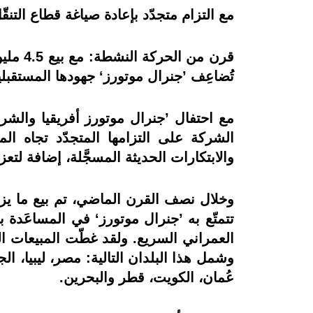
مع التزام متجدّد بإعادة صياغة قطاع التنقّ
تُضاعِف ’جنرال موتورز‘ جهودها المستقبلي
مع احتفال ’جنرال موتورز أفريقيا والشرق
الشركة على التزامها المتجدّد تجاه المن
والابتكارات الحديثة المسجَّلة، إضافة لتع
تتمتّع به ’جنرال موتورز‘ في المساعَدة 
العمراني السريع. ولقد غطّت المبيعات ال
وشمل هذا البلدان التالية: مصر، ليبيا، الج
عُمان، الكويت، قطر والبحرين.