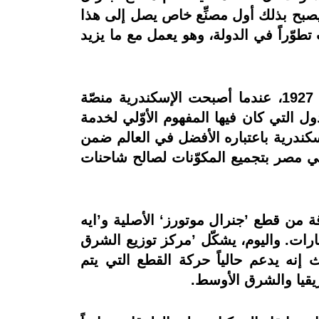
لعاصمة المصرية القاهرة بإنتاج أكثر من 1 مليون مركبة، ليصبح بذلك أول مصنِّع خاص يصل إلى هذا
تطوّراً في الدولة، وهو يعمل مع ما يزيد
من ناحية أخرى، تعود قصّة الخدمات وقطع الغيار من ’جنرال موتورز‘ في المنطقة إلى العام 1927، عندما أصبحت الإسكندرية منصّة
ل التي كان فيها المفهوم الأوّلي لخدمة
رال موتورز‘ في الإسكندرية باعتباره الأفضل في العالم ضمن
في مصر بتجميع المكوّنات لصالح شاحنات
 من قطع ’جنرال موتورز‘ الأصلية و’ايه
ارات. واليوم، يشكّل ’مركز توزيع الشرق
 إنه يدعم حالياً حركة القطع التي يتم
ريقيا والشرق الأوسط.