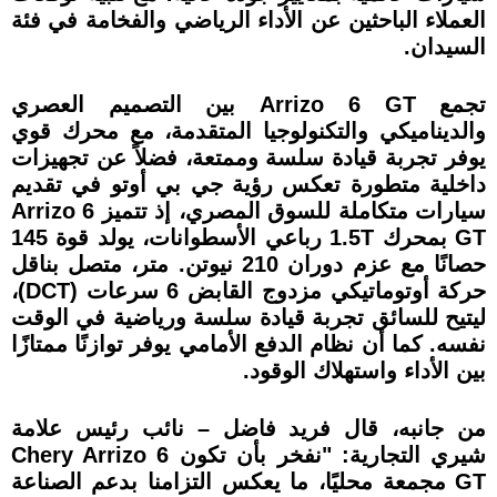
العملاء الباحثين عن الأداء الرياضي والفخامة في فئة
السيدان.
تجمع Arrizo 6 GT بين التصميم العصري
والديناميكي والتكنولوجيا المتقدمة، مع محرك قوي
يوفر تجربة قيادة سلسة وممتعة، فضلاً عن تجهيزات
داخلية متطورة تعكس رؤية جي بي أوتو في تقديم
سيارات متكاملة للسوق المصري، إذ تتميز Arrizo 6
GT بمحرك 1.5T رباعي الأسطوانات، يولد قوة 145
حصانًا مع عزم دوران 210 نيوتن. متر، متصل بناقل
حركة أوتوماتيكي مزدوج القابض 6 سرعات (DCT)،
ليتيح للسائق تجربة قيادة سلسة ورياضية في الوقت
نفسه. كما أن نظام الدفع الأمامي يوفر توازنًا ممتازًا
بين الأداء واستهلاك الوقود.
من جانبه، قال فريد فاضل – نائب رئيس علامة
شيري التجارية: "نفخر بأن تكون Chery Arrizo 6
GT مجمعة محليًا، ما يعكس التزامنا بدعم الصناعة