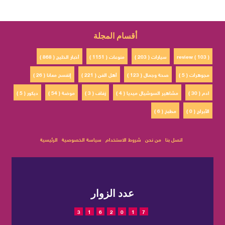
أقسام المجلة
review ( 103 )
سيارات ( 203 )
منوعات ( 1151 )
أخبار الخليج ( 868 )
مجوهرات ( 5 )
صحة وجمال ( 123 )
أهل الفن ( 221 )
إتفسح معانا ( 26 )
ادم ( 30 )
مشاهير السوشيال ميديا ( 4 )
زفاف ( 3 )
موضة ( 54 )
ديكور ( 5 )
الأبراج ( 0 )
مطبخ ( 6 )
اتصل بنا
من نحن
شروط الاستخدام
سياسة الخصوصية
الرئيسية
عدد الزوار
3
1
6
2
0
1
7