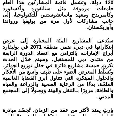
120 دولة. وتشمل قائمة المشاركين هذا العام
جامعات مرموقة مثل ستانفورد وأكسفورد
وكامبريدج ومعهد ماساتشوستس للتكنولوجيا، إلى
جانب مشاركات لأول مرة من بوليفيا ورواندا
وأوزبكستان.
ستُدعى المشاريع المئة المختارة إلى عرض
ابتكاراتها في دبي، ضمن منطقة 2071 في بوليفارد
أبراج الإمارات، بالتزامن مع انعقاد الدورة الرابعة
من منتدى دبي للمستقبل. وسيتم خلال الحدث
تكريم خمسة مشاريع فائزة في حفل توزيع الجوائز.
ويُسلّط المعرض الضوء على طيف واسع من الأفكار
والحلول المبتكرة التي تتناول أبرز القضايا العالمية
الملحّة، بدءًا من الرعاية الصحية والزراعة والمياه
والطاقة، مرورًا بـالتنقل والبيئة ووصولًا إلى المجتمع
المدني.
بإرثٍ يمتد لأكثر من عقد من الزمان، تُجسّد مبادرة