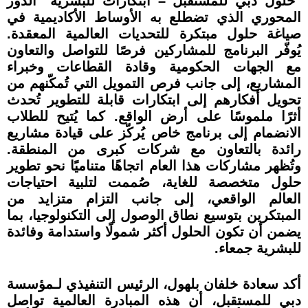
"حلول دبي للمستقبل – ابتكارات للبشرية" الدور
المحوري الذي تضطلع به الأوساط الأكاديمية في
صياغة حلول مبتكرة للتحديات العالمية المعقدة.
يُوفّر البرنامج للمشاركين فرصًا للتواصل والتعاون
مع الجهات الحكومية وقادة القطاعات وخبراء
المشاريع، إلى جانب فرص التمويل التي تُمكّنهم من
تحويل أفكارهم إلى ابتكارات قابلة للتطوير تُحدث
أثرًا ملموسًا على أرض الواقع. كما يُتيح للطلاب
الانضمام إلى برنامج خاص يُركّز على قيادة مشاريع
رائدة بالتعاون مع شركات كبرى من المنطقة.
وتُظهر مشاركات هذا العام اتجاهًا متناميًا نحو تطوير
حلول متخصصة للغاية، صُممت لتلبية احتياجات
العالم الواقعي، إلى جانب التزام متزايد من
المبتكرين بتوسيع نطاق الوصول إلى التكنولوجيا، بما
يضمن أن تكون الحلول أكثر شمولًا واستدامة وفائدة
للبشرية جمعاء.
أكد سعادة خلفان بلهول، الرئيس التنفيذي لـمؤسسة
دبي للمستقبل، أن هذه المبادرة العالمية تواصل