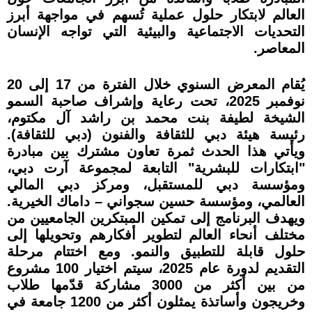
العالم لابتكار حلول عملية تُسهم في مواجهة أبرز
التحديات الاجتماعية والبيئية التي تواجه الإنسان
المعاصر.
يُقام المعرض السنوي خلال الفترة من 17 إلى 20
نوفمبر 2025، تحت رعاية وإشراف صاحبة السمو
الشيخة لطيفة بنت محمد بن راشد آل مكتوم،
رئيسة هيئة دبي للثقافة والفنون (دبي للثقافة).
ويأتي هذا الحدث ثمرة تعاون مشترك بين مبادرة
"ابتكارات للبشرية" التابعة لمجموعة آرت دبي،
ومؤسسة دبي للمستقبل، ومركز دبي المالي
العالمي، ومؤسسة حسين سجواني – داماك الخيرية.
ويهدف البرنامج إلى تمكين المبتكرين الجامعيين من
مختلف أنحاء العالم لتطوير أفكارهم وتحويلها إلى
حلول قابلة للتطبيق والنمو. ومع اختتام مرحلة
التقديم لدورة عام 2025، سيتم اختيار 100 مشروع
من بين أكثر من 3000 مشاركة قدّمها طلاب
وخريجون وأساتذة يمثلون أكثر من 1200 جامعة في