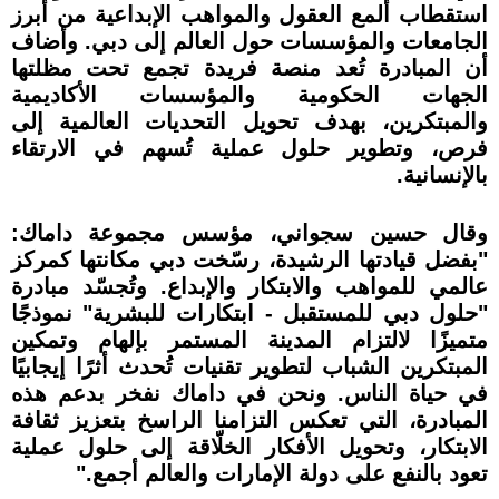
استقطاب ألمع العقول والمواهب الإبداعية من أبرز
الجامعات والمؤسسات حول العالم إلى دبي. وأضاف
أن المبادرة تُعد منصة فريدة تجمع تحت مظلتها
الجهات الحكومية والمؤسسات الأكاديمية
والمبتكرين، بهدف تحويل التحديات العالمية إلى
فرص، وتطوير حلول عملية تُسهم في الارتقاء
بالإنسانية.
وقال حسين سجواني، مؤسس مجموعة داماك:
"بفضل قيادتها الرشيدة، رسّخت دبي مكانتها كمركز
عالمي للمواهب والابتكار والإبداع. وتُجسّد مبادرة
"حلول دبي للمستقبل - ابتكارات للبشرية" نموذجًا
متميزًا لالتزام المدينة المستمر بإلهام وتمكين
المبتكرين الشباب لتطوير تقنيات تُحدث أثرًا إيجابيًا
في حياة الناس. ونحن في داماك نفخر بدعم هذه
المبادرة، التي تعكس التزامنا الراسخ بتعزيز ثقافة
الابتكار، وتحويل الأفكار الخلّاقة إلى حلول عملية
تعود بالنفع على دولة الإمارات والعالم أجمع."