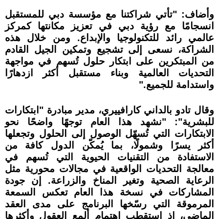
وأضاف: "تأتي شراكتنا مع مؤسسة دبي للمستقبل
انسجامًا مع رؤية دبي في تعزيز مكانتها كمركز
عالمي رائد للتكنولوجيا والإبداع. ومن خلال هذه
الشراكة، نسعى إلى تشجيع وتمكين الجيل القادم
من المبتكرين على ابتكار حلول تُسهم في مواجهة
التحديات العالمية وبناء مستقبل أكثر ازدهارًا
واستدامة للجميع."
وقال تادو بالداني كارافييري، مدير مبادرة "ابتكارات
للبشرية": "نشهد هذا العام توجهًا واضحًا نحو
الابتكارات التي تُسهّل الوصول إلى الحلول وتجعلها
أكثر يسرًا وشمولًا، بما يُمكّن الدول كافة من
الاستفادة من التقنيات الحيوية التي تُسهم في
معالجة التحديات الواقعية في مجالات محورية مثل
الرعاية الصحية وتغير المناخ والزراعة. إن جودة
المشاركات في نسخة هذا العام تعكس السمعة
المرموقة التي رسّخها البرنامج على مدى العقد
الماضي، إذ استقطب اهتمام ألمع العقول وأكثرها