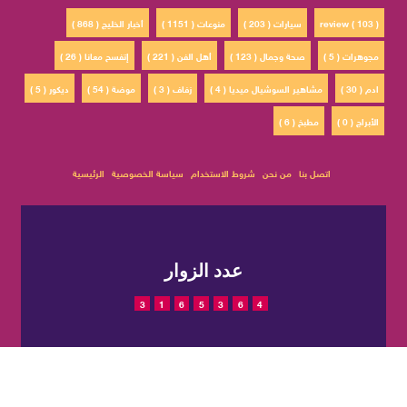
review ( 103 )
سيارات ( 203 )
منوعات ( 1151 )
أخبار الخليج ( 868 )
مجوهرات ( 5 )
صحة وجمال ( 123 )
أهل الفن ( 221 )
إتفسح معانا ( 26 )
ادم ( 30 )
مشاهير السوشيال ميديا ( 4 )
زفاف ( 3 )
موضة ( 54 )
ديكور ( 5 )
الأبراج ( 0 )
مطبخ ( 6 )
اتصل بنا
من نحن
شروط الاستخدام
سياسة الخصوصية
الرئيسية
عدد الزوار
3
1
6
5
3
6
4