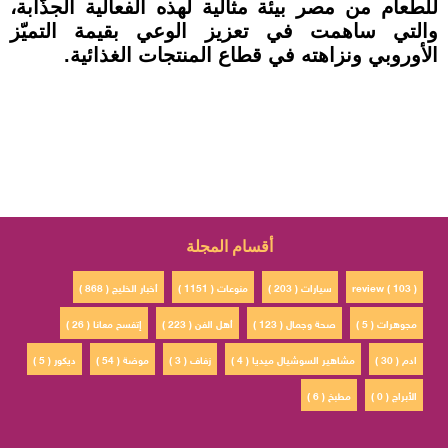
للطعام من مصر بيئة مثالية لهذه الفعالية الجذّابة،
والتي ساهمت في تعزيز الوعي بقيمة التميّز
الأوروبي ونزاهته في قطاع المنتجات الغذائية.
أقسام المجلة
review ( 103 )
سيارات ( 203 )
منوعات ( 1151 )
أخبار الخليج ( 868 )
مجوهرات ( 5 )
صحة وجمال ( 123 )
أهل الفن ( 223 )
إتفسح معانا ( 26 )
ادم ( 30 )
مشاهير السوشيال ميديا ( 4 )
زفاف ( 3 )
موضة ( 54 )
ديكور ( 5 )
الأبراج ( 0 )
مطبخ ( 6 )