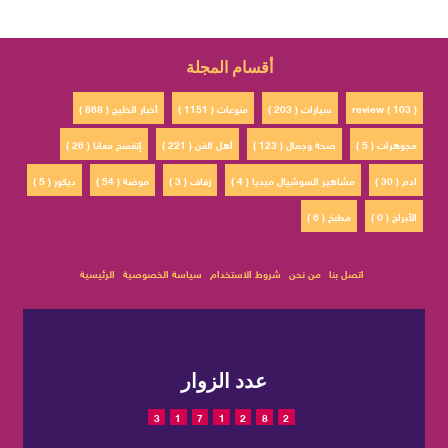
أقسام المجلة
review ( 103 )
سيارات ( 203 )
منوعات ( 1151 )
أخبار الخليج ( 868 )
مجوهرات ( 5 )
صحة وجمال ( 123 )
أهل الفن ( 221 )
إتفسح معانا ( 26 )
ادم ( 30 )
مشاهير السوشيال ميديا ( 4 )
زفاف ( 3 )
موضة ( 54 )
ديكور ( 5 )
الأبراج ( 0 )
مطبخ ( 6 )
اتصل بنا
من نحن
شروط الاستخدام
سياسة الخصوصية
الرئيسية
عدد الزوار
3
1
7
1
2
8
2