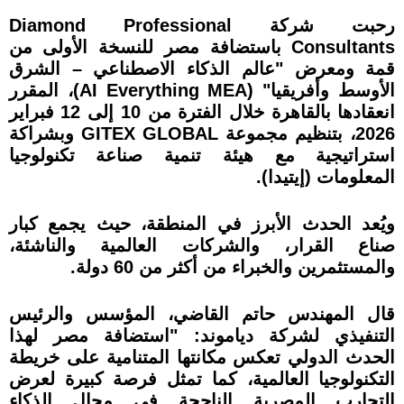
رحبت شركة Diamond Professional
Consultants باستضافة مصر للنسخة الأولى من
قمة ومعرض "عالم الذكاء الاصطناعي – الشرق
الأوسط وأفريقيا" (AI Everything MEA)، المقرر
انعقادها بالقاهرة خلال الفترة من 10 إلى 12 فبراير
2026، بتنظيم مجموعة GITEX GLOBAL وبشراكة
استراتيجية مع هيئة تنمية صناعة تكنولوجيا
المعلومات (إيتيدا).
ويُعد الحدث الأبرز في المنطقة، حيث يجمع كبار
صناع القرار، والشركات العالمية والناشئة،
والمستثمرين والخبراء من أكثر من 60 دولة.
قال المهندس حاتم القاضي، المؤسس والرئيس
التنفيذي لشركة دياموند: "استضافة مصر لهذا
الحدث الدولي تعكس مكانتها المتنامية على خريطة
التكنولوجيا العالمية، كما تمثل فرصة كبيرة لعرض
التجارب المصرية الناجحة في مجال الذكاء