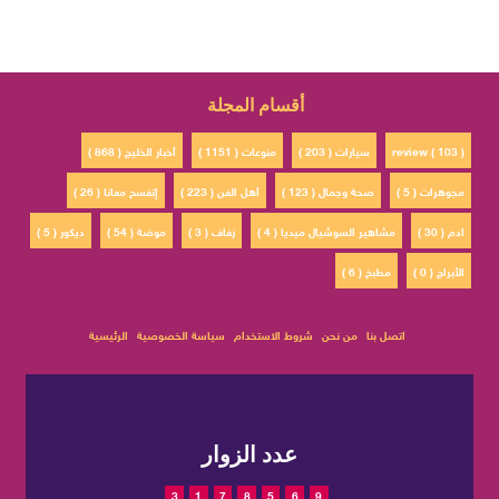
أقسام المجلة
review ( 103 )
سيارات ( 203 )
منوعات ( 1151 )
أخبار الخليج ( 868 )
مجوهرات ( 5 )
صحة وجمال ( 123 )
أهل الفن ( 223 )
إتفسح معانا ( 26 )
ادم ( 30 )
مشاهير السوشيال ميديا ( 4 )
زفاف ( 3 )
موضة ( 54 )
ديكور ( 5 )
الأبراج ( 0 )
مطبخ ( 6 )
اتصل بنا
من نحن
شروط الاستخدام
سياسة الخصوصية
الرئيسية
عدد الزوار
3
1
7
8
5
6
9