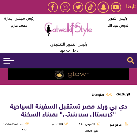
تابعنا
رئيس التحرير
رئيس مجلس الإدارة
لميس عبد الله
محمد حازم
رئيس التحرير التنفيذى
دعاء محمود
الرئيسية
منوعات
دي بي ورلد مصر تستقبل السفينة السياحية
"كريستال سيرينيتي" بميناء السخنة
ماهر بدر
الخميس ، 14
08:03 م
عدد المشاهدات :
153
مايو 2026