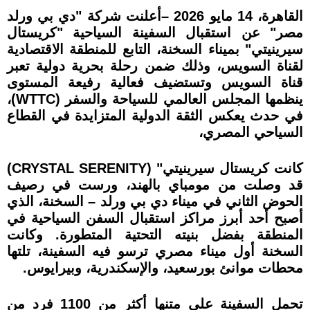
القاهرة، 14 مايو 2026 –أعلنت شركة "دي بي ورلد
مصر" عن استقبال السفينة السياحية "كريستال
سيرينيتي" بميناء السخنة، التابع للمنطقة الاقتصادية
لقناة السويس، وذلك ضمن رحلة بحرية دولية تعبر
قناة السويس وتستضيف فعالية رفيعة المستوى
ينظمها المجلس العالمي للسياحة والسفر (WTTC)،
في حدث يعكس الثقة الدولية المتزايدة في القطاع
السياحي المصري،
كانت كريستال سيرينيتي" (CRYSTAL SERENITY)
قد وصلت من مومباي بالهند، ورست في رصيف
الحوض الثاني في ميناء دي بي ورلد – السخنة، الذي
أصبح أحد أبرز مراكز استقبال السفن السياحية في
المنطقة بفضل بنيته التحتية المتطورة. وكانت
السخنة أول ميناء مصري ترسو فيه السفينة، تلتها
محطات موانئ بورسعيد، والإسكندرية، وبيرايوس.
تحمل السفينة على متنها أكثر من 1100 فرد من