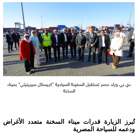
دي بي ورلد مصر تستقبل السفينة السياحية "كريستال سيرينيتي" بميناء
السخنة
تُبرز الزيارة قدرات ميناء السخنة متعدد الأغراض
ودعمه للسياحة المصرية