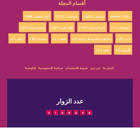
أقسام المجلة
review ( 103 )
سيارات ( 203 )
منوعات ( 1151 )
أخبار الخليج ( 868 )
مجوهرات ( 5 )
صحة وجمال ( 123 )
أهل الفن ( 221 )
إتفسح معانا ( 26 )
ادم ( 30 )
مشاهير السوشيال ميديا ( 4 )
زفاف ( 3 )
موضة ( 54 )
ديكور ( 5 )
الأبراج ( 0 )
مطبخ ( 6 )
اتصل بنا
من نحن
شروط الاستخدام
سياسة الخصوصية
الرئيسية
عدد الزوار
3
1
6
6
2
4
9