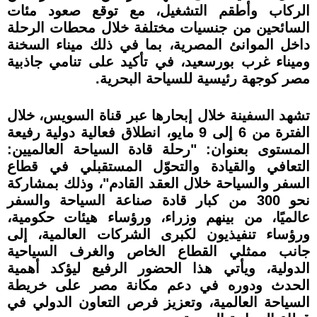
الركاب وأطقم التشغيل، مع توقع صعود مئات
السائحين من جنسيات مختلفة خلال محطات الرحلة
داخل الموانئ المصرية، بما في ذلك ميناء السخنة
وميناء غرب بورسعيد، في تأكيد على تنامي جاذبية
مصر كوجهة رئيسية للسياحة البحرية.
تشهد السفينة خلال إبحارها عبر قناة السويس، خلال
الفترة من 6 إلى 9 مايو، انطلاق فعالية دولية رفيعة
المستوى بعنوان: "رحلة قادة السياحة العالميين:
التعافي والقيادة والتحوّل المستقبلي في قطاع
السفر والسياحة خلال العقد القادم"، وذلك بمشاركة
نحو 300 من كبار قادة صناعة السياحة والسفر
عالميًا، من بينهم وزراء، ورؤساء هيئات حكومية،
ورؤساء تنفيذيون لكبرى الشركات العالمية، إلى
جانب ممثلي القطاع الخاص والغرف السياحية
الدولية، ويأتي هذا الحضور الرفيع ليؤكد أهمية
الحدث ودوره في دعم مكانة مصر على خريطة
السياحة العالمية، وتعزيز فرص التعاون الدولي في