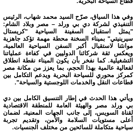
قطاع السياحة البحرية.
وفي هذا السياق، صرّح السيد محمد شهاب، الرئيس
التنفيذي لشركة دي بي ورلد – مصر وبلاد الشام:
"يمثل استقبال السفينة السياحية "كريستال
سيرينيتي" بميناء السخنة محطة مهمة تؤكد جاهزية
موانئنا لاستقبال أكبر السفن السياحية العالمية،
ويعكس ثقة شركائنا الدوليين في كفاءة عملياتنا
التشغيلية. كما نفخر بأن يكون الميناء نقطة انطلاق
لفعالية عالمية بهذا الحجم، بما يعزز من مكانة مصر
كمركز محوري للسياحة البحرية ويدعم التكامل بين
قطاعات النقل والخدمات اللوجستية والسياحة".
ويأتي هذا الحدث في إطار التنسيق الكامل بين دي
بي ورلد مصر والهيئة العامة للمنطقة الاقتصادية
لقناة السويس، إلى جانب الجهات المعنية، لضمان
أعلى مستويات السلامة والأمن، وتقديم تجربة
سياحية متكاملة للسائحين من مختلف الجنسيات.