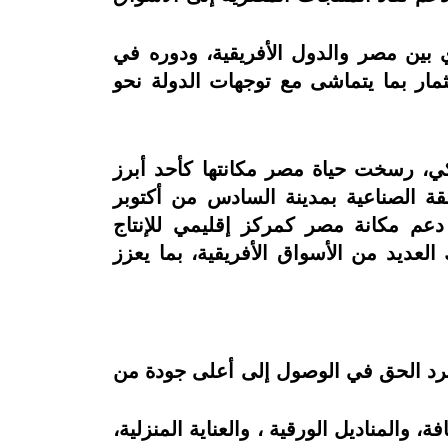
دي بين مصر والدول الأفريقية، ودوره في
ثمار بما يتماشى مع توجهات الدولة نحو
غيلية واستثمارات تجاوزت 632 مليون دولار أمريكي، رسخت حياة مصر مكانتها كأحد أبرز
 الصناعية بمدينة السادس من أكتوبر
عم مكانة مصر كمركز إقليمي للإنتاج
ن 60 دولة حول العالم، بما في ذلك العديد من الأسواق الأفريقية، بما يعزز
عة الاستهلاك (FMCG) ، حيث نؤمن بأن لكل فرد الحق في الوصول إلى أعلى جودة من
والمناديل الورقية ، والعناية المنزلية،