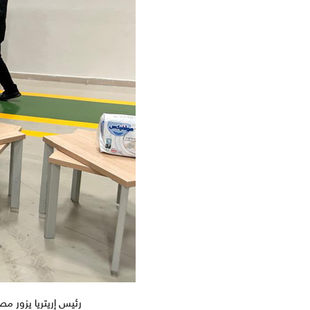
رئيس إريتريا يزور مص