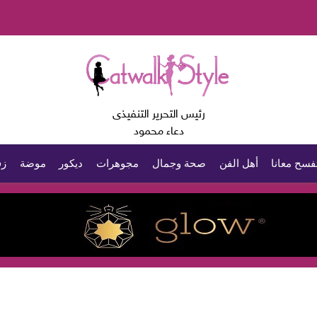
رئيس التحرير التنفيذى
دعاء محمود
فسح معانا
أهل الفن
صحة وجمال
مجوهرات
ديكور
موضة
زف