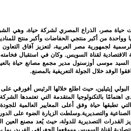
، 10 يونيو 2026— استقبلت حياة مصر، الذراع المصري لشركة حياة،
كيا وواحدة من أكبر منتجي الحفاضات وأكبر منتج للمن
لرسمية لجمهورية مصر العربية، لتعزيز آفاق التعاون 
ة الاقتصادية لقناة السويس. وكان في استقبال فخامته 
، السيد موسى أوزسنول مدير مجمع مصانع حياة بالع
وا الوفد خلال الجولة التعريفية بالمصنع.
لبولي إيثيلين، حيث اطلع خلالها الرئيس أفورقي على 
 اهتمامًا بالتكنولوجيا المتقدمة التي تعتمدها الشرك
ي تطبقها حياة وفق أعلى المعايير العالمية للجودة و
 الصناعية والتصديرية.وسلطت الزيارة الضوء على الدور
لقدرات التصديرية للدولة، حيث يُعد مصنع العين السخ
قتصادية لقناة السويس وموقعها الجغرافي الفريد، بما 