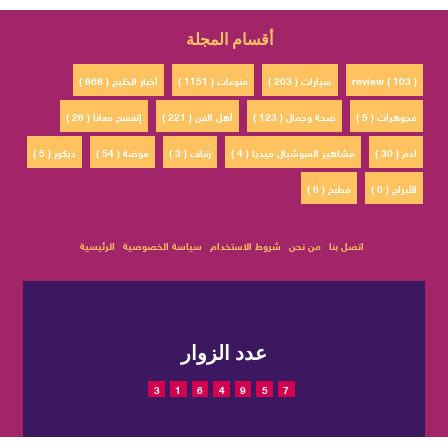
أقسام المجلة
review ( 103 )
سيارات ( 203 )
منوعات ( 1151 )
أخبار الخليج ( 868 )
مجوهرات ( 5 )
صحة وجمال ( 123 )
أهل الفن ( 221 )
إتفسح معانا ( 26 )
ادم ( 30 )
مشاهير السوشيال ميديا ( 4 )
زفاف ( 3 )
موضة ( 54 )
ديكور ( 5 )
الأبراج ( 0 )
مطبخ ( 6 )
اتصل بنا
من نحن
شروط الاستخدام
سياسة الخصوصية
الرئيسية
عدد الزوار
3
1
6
4
9
5
7